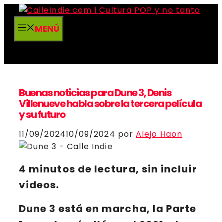
Saltar
al
MENÚ
contenido
Buenas noticias para Dune 3, Denis
Villenueve habla sobre la tercera película
y su futuro
11/09/2024
10/09/2024
por
Alejo Haon
4 minutos de lectura, sin incluir
videos.
Dune 3
está en marcha, la
Parte