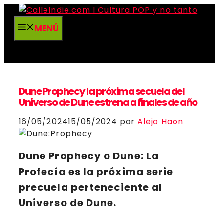
Saltar
al
MENÚ
contenido
Dune Prophecy la próxima secuela del
Universo de Dune estrena a finales de año
16/05/2024
15/05/2024
por
Alejo Haon
Dune Prophecy
o
Dune: La
Profecía
es la próxima serie
precuela perteneciente al
Universo de Dune
.