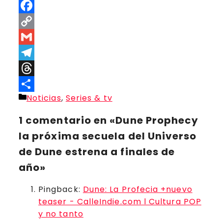
WhatsApp
Facebook
Copy
Link
Gmail
Telegram
Threads
Categorías
Noticias
,
Series & tv
Compartir
1 comentario en «Dune Prophecy
la próxima secuela del Universo
de Dune estrena a finales de
año»
Pingback:
Dune: La Profecia +nuevo
teaser - CalleIndie.com l Cultura POP
y no tanto