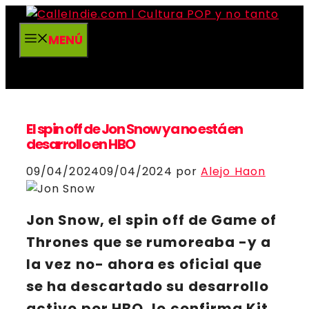
Saltar
al
MENÚ
contenido
El spin off de Jon Snow ya no está en
desarrollo en HBO
09/04/2024
09/04/2024
por
Alejo Haon
Jon Snow
, el spin off de
Game of
Thrones
que se rumoreaba -y a
la vez no- ahora es oficial que
se ha descartado su desarrollo
activo por HBO, lo confirma Kit