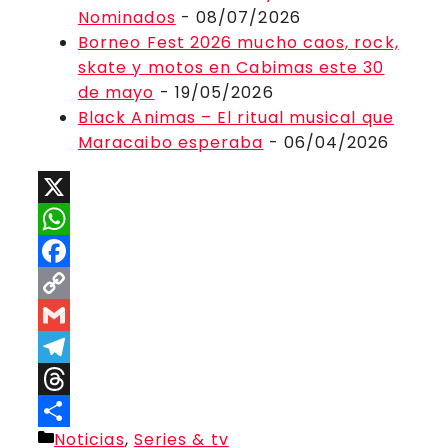
Nominados
- 08/07/2026
Borneo Fest 2026 mucho caos, rock,
skate y motos en Cabimas este 30
de mayo
- 19/05/2026
Black Animas – El ritual musical que
Maracaibo esperaba
- 06/04/2026
X
WhatsApp
Facebook
Copy
Link
Gmail
Telegram
Threads
Categorías
Noticias
,
Series & tv
Compartir