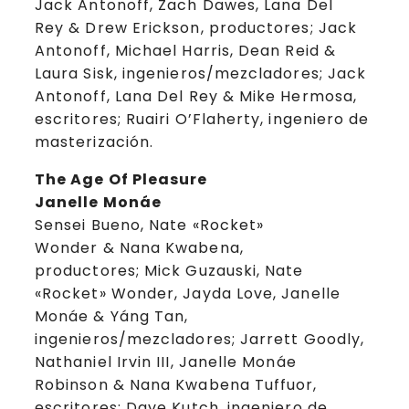
Jack Antonoff, Zach Dawes, Lana Del
Rey & Drew Erickson, productores; Jack
Antonoff, Michael Harris, Dean Reid &
Laura Sisk, ingenieros/mezcladores; Jack
Antonoff, Lana Del Rey & Mike Hermosa,
escritores; Ruairi O’Flaherty, ingeniero de
masterización.
The Age Of Pleasure
Janelle Monáe
Sensei Bueno, Nate «Rocket»
Wonder & Nana Kwabena,
productores; Mick Guzauski, Nate
«Rocket» Wonder, Jayda Love, Janelle
Monáe & Yáng Tan,
ingenieros/mezcladores; Jarrett Goodly,
Nathaniel Irvin III, Janelle Monáe
Robinson & Nana Kwabena Tuffuor,
escritores; Dave Kutch, ingeniero de