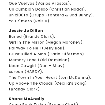
Que Vuelvas (Varios Artistas).
Un Cumbión Dolido (Christian Nodal).
un x100to (Grupo Frontera & Bad Bunny).
Yo Pr1mero (Rels B).
Jessie Jo Dillon
Buried (Brandy Clark).
Girl In The Mirror (Megan Moroney).
Halfway To Hell (Jelly Roll).
I Just Killed A Man (Catie Offerman).
Memory Lane (Old Dominion).
Neon Cowgirl (Dan + Shay).
screen (HARDY).
The Town In Your Heart (Lori McKenna).
Up Above The Clouds (Cecilia’s Song)
(Brandy Clark).
Shane McAnally
Come Back To Me (Brandy Clark).