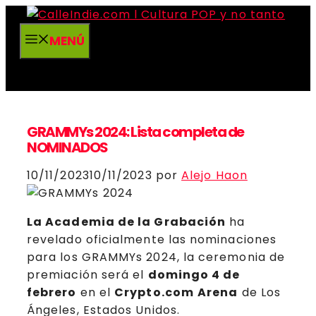
Saltar
al
MENÚ
contenido
GRAMMYs 2024: Lista completa de
NOMINADOS
10/11/2023
10/11/2023
por
Alejo Haon
La Academia de la Grabación
ha
revelado oficialmente las nominaciones
para los GRAMMYs 2024, la ceremonia de
premiación será el
domingo 4 de
febrero
en el
Crypto.com
Arena
de Los
Ángeles, Estados Unidos.