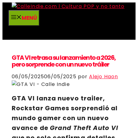
Saltar
al
MENÚ
contenido
GTA VI retrasa su lanzamiento a 2026,
pero sorprende con un nuevo tráiler
06/05/2025
06/05/2025
por
Alejo Haon
GTA VI
lanza nuevo trailer,
Rockstar Games
sorprendió al
mundo gamer con un nuevo
avance de
Grand Theft Auto VI
que no solo confirma detalles