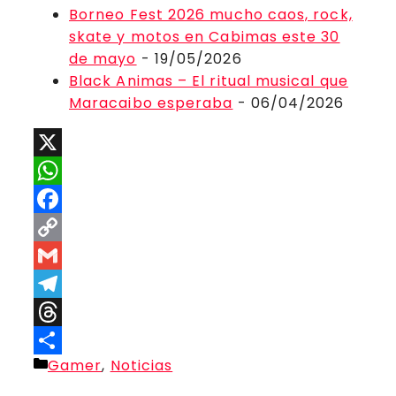
Borneo Fest 2026 mucho caos, rock,
skate y motos en Cabimas este 30
de mayo
- 19/05/2026
Black Animas – El ritual musical que
Maracaibo esperaba
- 06/04/2026
X
WhatsApp
Facebook
Copy
Link
Gmail
Telegram
Threads
Categorías
Gamer
,
Noticias
Compartir