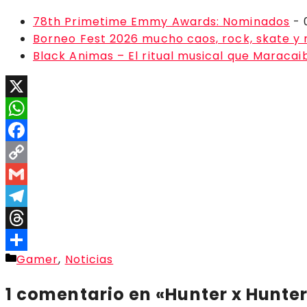
78th Primetime Emmy Awards: Nominados
- 
Borneo Fest 2026 mucho caos, rock, skate y
Black Animas – El ritual musical que Maraca
X
WhatsApp
Facebook
Copy
Link
Gmail
Telegram
Threads
Categorías
Gamer
,
Noticias
Compartir
1 comentario en «Hunter x Hunter