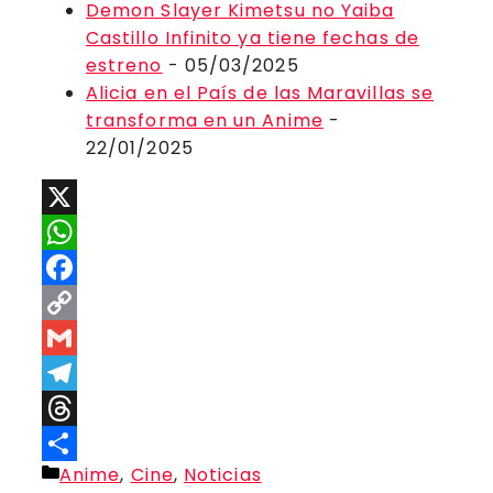
Demon Slayer Kimetsu no Yaiba
Castillo Infinito ya tiene fechas de
estreno
- 05/03/2025
Alicia en el País de las Maravillas se
transforma en un Anime
-
22/01/2025
X
WhatsApp
Facebook
Copy
Link
Gmail
Telegram
Threads
Categorías
Anime
,
Cine
,
Noticias
Compartir