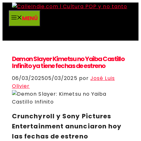
Saltar
al
MENÚ
contenido
Demon Slayer Kimetsu no Yaiba Castillo
Infinito ya tiene fechas de estreno
06/03/2025
05/03/2025
por
José Luis
Olivier
Crunchyroll
y
Sony Pictures
Entertainment
anunciaron hoy
las fechas de estreno