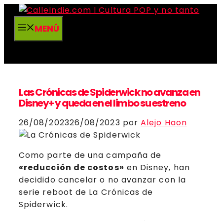
Saltar
al
MENÚ
contenido
Las Crónicas de Spiderwick no avanza en
Disney+ y queda en el limbo su estreno
26/08/2023
26/08/2023
por
Alejo Haon
Como parte de una campaña de
«reducción de costos»
en Disney, han
decidido cancelar o no avanzar con la
serie reboot de La Crónicas de
Spiderwick.