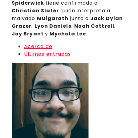
Spiderwick
tiene confirmado a
Christian Slater
quién interpreta a
malvado
Mulgarath
junto a
Jack Dylan
Grazer
,
Lyon Daniels
,
Noah Cottrell
,
Joy Bryant
y
Mychala Lee
.
Acerca de
Últimas entradas