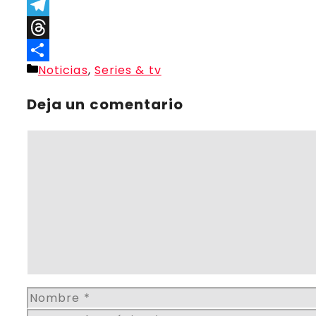
Link
Gmail
Telegram
Threads
Categorías
Noticias
,
Series & tv
Compartir
Deja un comentario
Comentario
Nombre