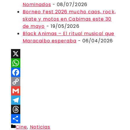
Nominados
- 08/07/2026
Borneo Fest 2026 mucho caos, rock,
skate y motos en Cabimas este 30
de mayo
- 19/05/2026
Black Animas – El ritual musical que
Maracaibo esperaba
- 06/04/2026
X
WhatsApp
Facebook
Copy
Link
Gmail
Telegram
Threads
Categorías
Cine
,
Noticias
Compartir