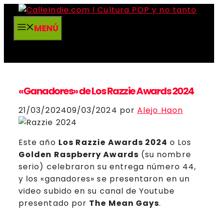
Saltar
al
MENÚ
contenido
«Ganadores» de Los Razzie Awards 2024
21/03/2024
09/03/2024
por
Alejo Haon
Este año
Los
Razzie Awards
2024
o Los
Golden Raspberry Awards
(su nombre
serio) celebraron su entrega número 44,
y los «ganadores» se presentaron en un
video subido en su canal de Youtube
presentado por
The Mean Gays
.