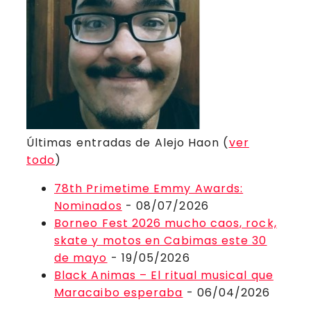
Últimas entradas de Alejo Haon
(
ver
todo
)
78th Primetime Emmy Awards:
Nominados
- 08/07/2026
Borneo Fest 2026 mucho caos, rock,
skate y motos en Cabimas este 30
de mayo
- 19/05/2026
Black Animas – El ritual musical que
Maracaibo esperaba
- 06/04/2026