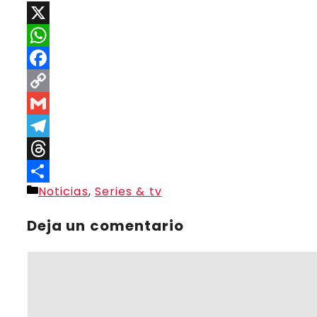
X
WhatsApp
Facebook
Copy
Link
Gmail
Telegram
Threads
Categorías
Noticias
,
Series & tv
Compartir
Deja un comentario
Comentario