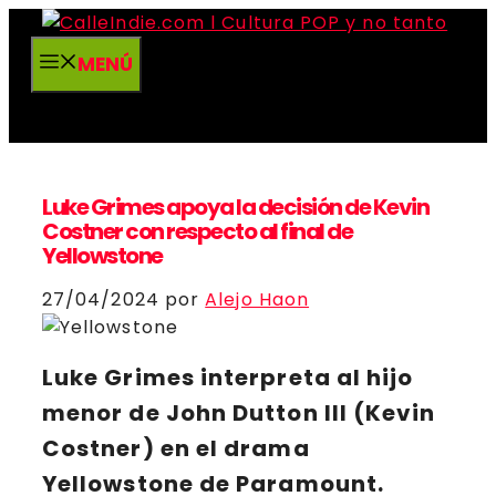
Saltar
al
MENÚ
contenido
Luke Grimes apoya la decisión de Kevin
Costner con respecto al final de
Yellowstone
27/04/2024
por
Alejo Haon
Luke Grimes
interpreta al hijo
menor de
John Dutton III
(
Kevin
Costner
) en el drama
Yellowstone
de
Paramount
.