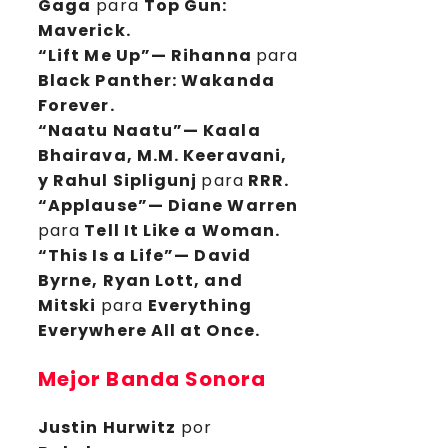
Gaga
para
Top Gun:
Maverick.
“Lift Me Up”— Rihanna
para
Black Panther: Wakanda
Forever.
“Naatu Naatu”— Kaala
Bhairava, M.M. Keeravani,
y Rahul Sipligunj
para
RRR.
“Applause”— Diane Warren
para
Tell It Like a Woman.
“This Is a Life”— David
Byrne, Ryan Lott, and
Mitski
para
Everything
Everywhere All at Once.
Mejor Banda Sonora
Justin Hurwitz
por