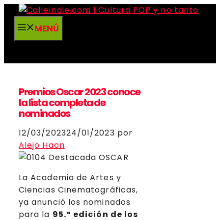
Saltar
al
MENÚ
contenido
Premios Oscar 2023 conoce
la lista completa de
nominados
12/03/2023
24/01/2023
por
Alejo Haon
La Academia de Artes y
Ciencias Cinematográficas,
ya anunció los nominados
para la
95.ª edición de los