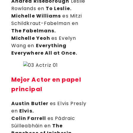
Andrea Riseborough
Leslie
Rowlands en
To Leslie.
Michelle Williams
es Mitzi
Schildkraut-Fabelman en
The Fabelmans.
Michelle Yeoh
es Evelyn
Wang en
Everything
Everywhere All at Once.
Mejor Actor
en papel
principal
Austin Butler
es Elvis Presly
en
Elvis.
Colin Farrell
es Pádraic
Súilleabháin en
The