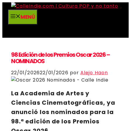
Saltar
al
MENÚ
contenido
98 Edición de los Premios Oscar 2026 –
NOMINADOS
22/01/2026
22/01/2026
por
Alejo Haon
La Academia de Artes y
Ciencias Cinematográficas, ya
anunció los nominados para la
98.ª edición de los Premios
Oscar
2026
.