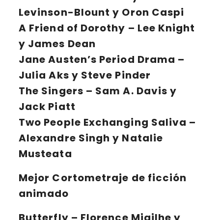
Levinson-Blount y Oron Caspi
A Friend of Dorothy
– Lee Knight
y James Dean
Jane Austen’s Period Drama
–
Julia Aks y Steve Pinder
The Singers
– Sam A. Davis y
Jack Piatt
Two People Exchanging Saliva
–
Alexandre Singh y Natalie
Musteata
Mejor Cortometraje de ficción
animado
Butterfly
– Florence Miailhe y