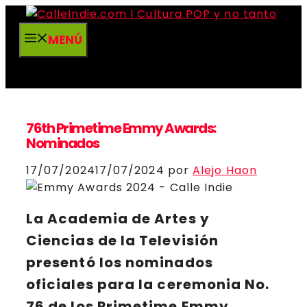
Saltar
al
MENÚ
contenido
76th Primetime Emmy Awards:
Nominados
17/07/2024
17/07/2024
por
Alejo Haon
La
Academia de Artes y
Ciencias de la Televisión
presentó los nominados
oficiales para la ceremonia
No.
76 de los Primetime Emmy