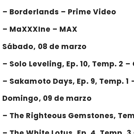
–
Borderlands
– Prime Video
–
MaXXXIne
– MAX
Sábado, 08 de marzo
–
Solo Leveling
, Ep. 10, Temp. 2 
–
Sakamoto Days
, Ep. 9, Temp. 1 
Domingo, 09 de marzo
–
The Righteous Gemstones
, Te
–
The White Lotus
, Ep. 4, Temp. 