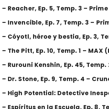
–
Reacher
, Ep. 5, Temp. 3 – Prim
–
Invencible
, Ep. 7, Temp. 3 – Pr
–
Cóyotl, héroe y bestia
, Ep. 3, 
–
The Pitt
, Ep. 10, Temp. 1 – MAX
–
Rurouni Kenshin
, Ep. 45, Temp.
–
Dr. Stone
, Ep. 9, Temp. 4 – Crun
–
High Potential: Detective Ines
–
Espíritus en la Escuela
, Ep. 8,