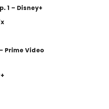
mp. 1 – Disney+
ix
 – Prime Video
y+