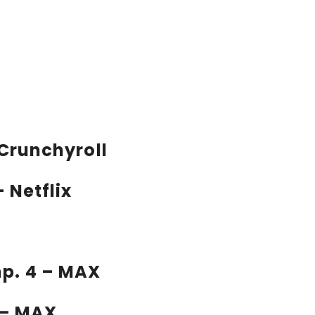
– Crunchyroll
– Netflix
mp. 4 – MAX
3 – MAX