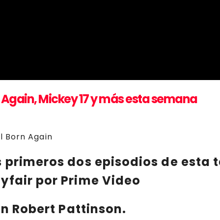
 Again, Mickey 17 y más esta semana
s primeros dos episodios de esta
ayfair
por Prime Video
on
Robert Pattinson
.