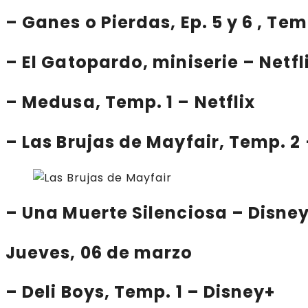
–
Ganes o Pierdas
, Ep. 5 y 6 , Te
–
El Gatopardo
, miniserie – Netfl
–
Medusa
, Temp. 1 – Netflix
–
Las Brujas de Mayfair
, Temp. 2
–
Una Muerte Silenciosa
– Disne
Jueves, 06 de marzo
–
Deli Boys
, Temp. 1 – Disney+