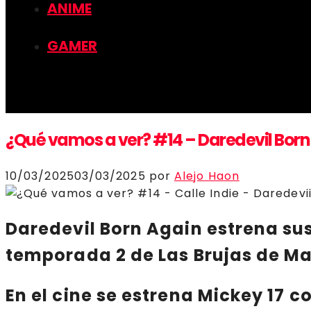
ANIME
GAMER
¿Qué vamos a ver? #14 – Daredevil Born
10/03/2025
03/03/2025
por
Alejo Haon
Daredevil Born Again
estrena su
temporada 2 de L
as Brujas de M
En el cine se estrena
Mickey 17
c