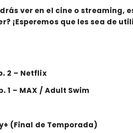
drás ver en el
cine
o
streaming
, 
er?
¡Esperemos que les sea de util
p. 2 – Netflix
mp. 1 – MAX / Adult Swim
ney+ (Final de Temporada)