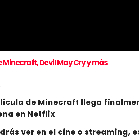
 Minecraft, Devil May Cry y más
lícula de Minecraft
llega finalmen
ena en Netflix
drás ver en el
cine
o
streaming
, 