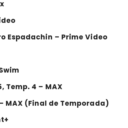
ix
ideo
tro Espadachin
– Prime Video
t Swim
 5, Temp. 4 – MAX
3 – MAX (Final de Temporada)
nt+