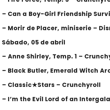
–
Can a Boy-Girl Friendship Surv
–
Morir de Placer
, miniserie – Di
Sábado, 05 de abril
–
Anne Shirley
, Temp. 1 – Crunch
–
Black Butler, Emerald Witch Ar
–
Classic★Stars
– Crunchyroll
–
I’m the Evil Lord of an Intergal