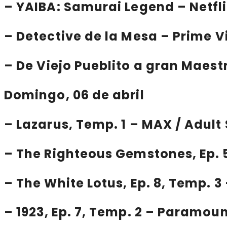
–
YAIBA: Samurai Legend
– Netfl
–
Detective de la Mesa
– Prime V
–
De
Viejo Pueblito a gran Maes
Domingo, 06 de abril
–
Lazarus
, Temp. 1 – MAX / Adul
–
The Righteous Gemstones
, Ep.
–
The White Lotus
, Ep. 8, Temp. 
–
1923
, Ep. 7, Temp. 2 – Paramou