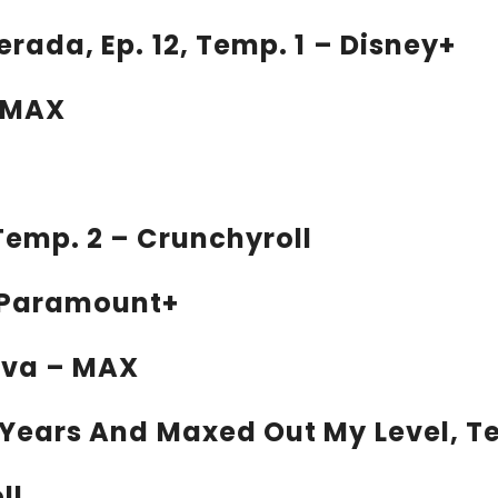
perada
, Ep. 12, Temp. 1 – Disney+
– MAX
3 Temp. 2 – Crunchyroll
 – Paramount+
lva
– MAX
0 Years And Maxed Out My Level
, T
ll