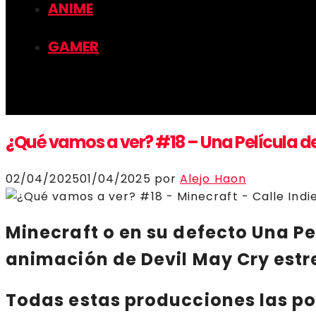
ANIME
GAMER
¿Qué vamos a ver? #18 – Una Película de
02/04/2025
01/04/2025
por
Alejo Haon
Minecraft
o en su defecto
Una Pe
animación de
Devil May Cry
estr
Todas
estas producciones
las po