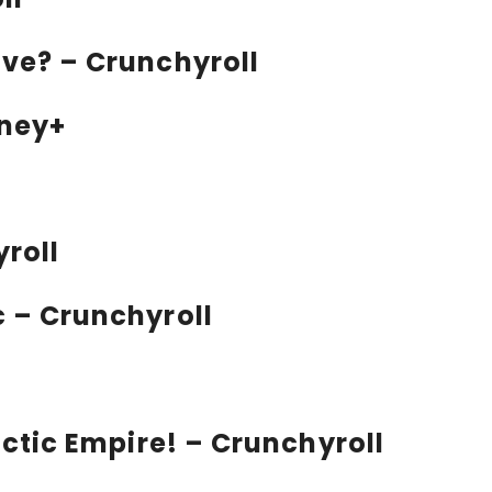
ive?
– Crunchyroll
sney+
yroll
c – Crunchyroll
actic Empire!
– Crunchyroll