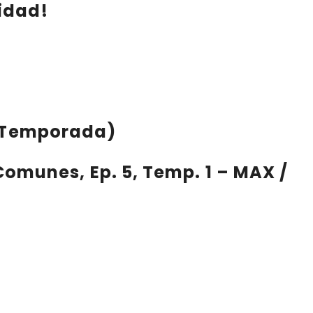
idad!
de Temporada)
 Comunes
, Ep. 5, Temp. 1 – MAX /