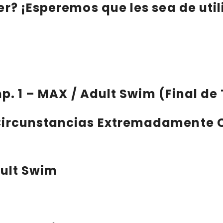
er?
¡Esperemos que les sea de util
emp. 1 – MAX / Adult Swim (Final 
 Circunstancias Extremadamente
dult Swim