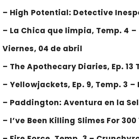
–
High Potential: Detective Ines
–
La Chica que limpia
, Temp. 4 
Viernes, 04 de abril
–
The Apothecary Diaries
, Ep. 1
–
Yellowjackets
, Ep. 9, Temp. 3
–
Paddington: Aventura en la Se
–
I’ve Been Killing Slimes For 30
–
Fire Force
, Temp. 3 – Crunchyro