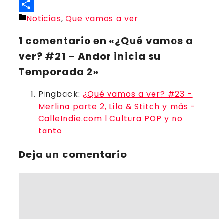
Threads
Categorías
Noticias
,
Que vamos a ver
Compartir
1 comentario en «¿Qué vamos a
ver? #21 – Andor inicia su
Temporada 2»
Pingback:
¿Qué vamos a ver? #23 -
Merlina parte 2, Lilo & Stitch y más -
CalleIndie.com l Cultura POP y no
tanto
Deja un comentario
Comentario