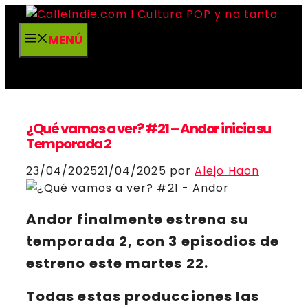
Saltar
al
MENÚ
contenido
¿Qué vamos a ver? #21 – Andor inicia su
Temporada 2
23/04/2025
21/04/2025
por
Alejo Haon
Andor
finalmente estrena su
temporada 2, con 3 episodios de
estreno este martes 22.
Todas
estas producciones
las