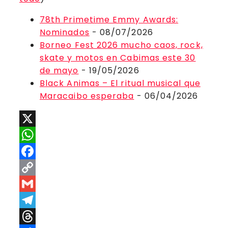
78th Primetime Emmy Awards:
Nominados
- 08/07/2026
Borneo Fest 2026 mucho caos, rock,
skate y motos en Cabimas este 30
de mayo
- 19/05/2026
Black Animas – El ritual musical que
Maracaibo esperaba
- 06/04/2026
X
WhatsApp
Facebook
Copy
Link
Gmail
Telegram