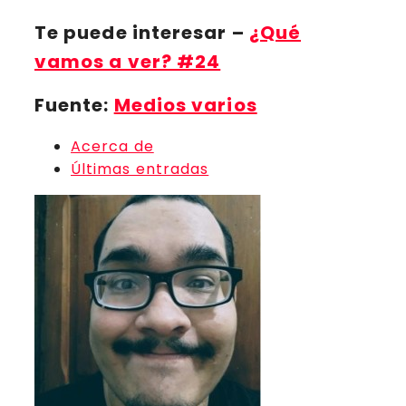
Te puede interesar
–
¿Qué
vamos a ver? #24
Fuente:
Medios varios
Acerca de
Últimas entradas