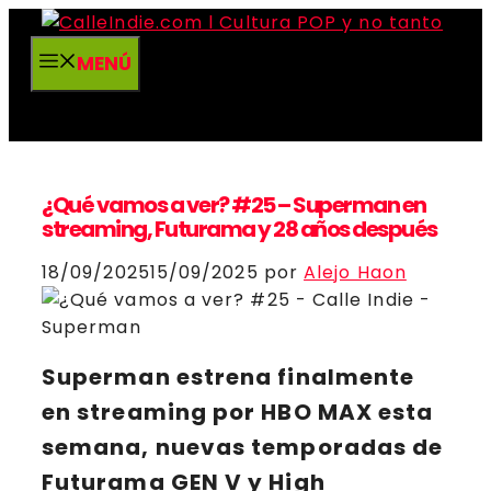
Saltar
al
MENÚ
contenido
¿Qué vamos a ver? #25 – Superman en
streaming, Futurama y 28 años después
18/09/2025
15/09/2025
por
Alejo Haon
Superman
estrena finalmente
en streaming por HBO MAX esta
semana, nuevas temporadas de
Futurama GEN V y High