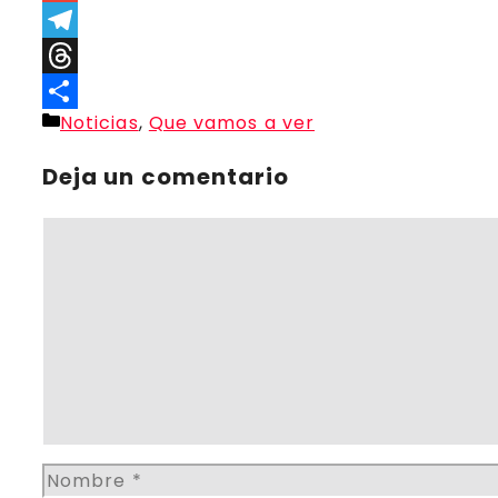
Link
Gmail
Telegram
Threads
Categorías
Noticias
,
Que vamos a ver
Compartir
Deja un comentario
Comentario
Nombre