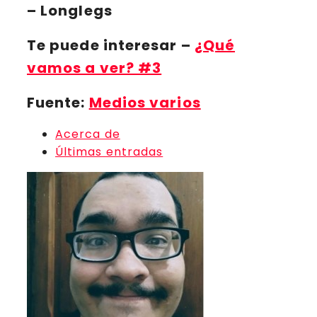
– Longlegs
Te puede interesar
–
¿Qué
vamos a ver? #3
Fuente:
Medios varios
Acerca de
Últimas entradas