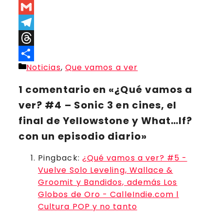
Copy
Link
Gmail
Telegram
Threads
Categorías
Noticias
,
Que vamos a ver
Compartir
1 comentario en «¿Qué vamos a
ver? #4 – Sonic 3 en cines, el
final de Yellowstone y What…If?
con un episodio diario»
Pingback:
¿Qué vamos a ver? #5 -
Vuelve Solo Leveling, Wallace &
Groomit y Bandidos, además Los
Globos de Oro - CalleIndie.com l
Cultura POP y no tanto