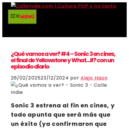
Saltar
al
MENÚ
contenido
¿Qué vamos a ver? #4 – Sonic 3 en cines,
el final de Yellowstone y What…If? con un
episodio diario
26/02/2025
23/12/2024
por
Alejo Haon
Sonic 3
estrena al fin en cines, y
todo apunta que será más que
un éxito (ya confirmaron que