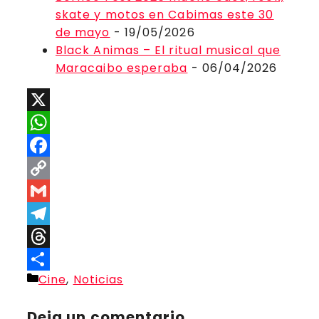
skate y motos en Cabimas este 30
de mayo
- 19/05/2026
Black Animas – El ritual musical que
Maracaibo esperaba
- 06/04/2026
X
WhatsApp
Facebook
Copy
Link
Gmail
Telegram
Threads
Categorías
Cine
,
Noticias
Compartir
Deja un comentario