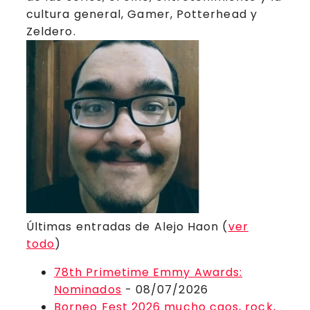
cultura general, Gamer, Potterhead y
Zeldero.
Últimas entradas de Alejo Haon
(
ver
todo
)
78th Primetime Emmy Awards:
Nominados
- 08/07/2026
Borneo Fest 2026 mucho caos, rock,