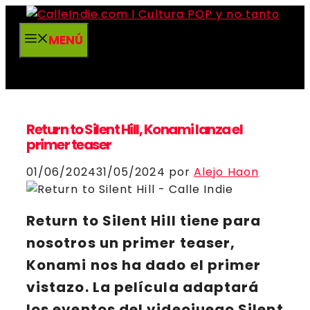
Saltar
al
MENÚ
contenido
Return to Silent Hill, Konami lanza el
primer teaser
01/06/2024
31/05/2024
por
Alejo Haon
Return to Silent Hill
tiene para
nosotros un primer teaser,
Konami
nos ha dado el primer
vistazo. La película adaptará
los eventos del videojuego
Silent