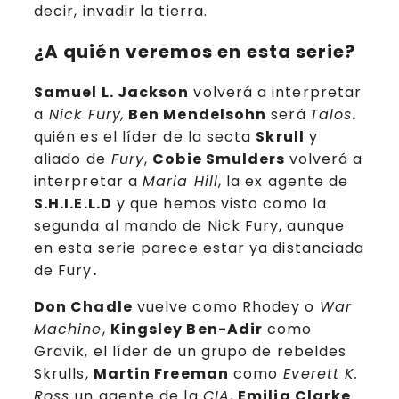
decir, invadir la tierra.
¿A quién veremos en esta serie?
Samuel L. Jackson
volverá a interpretar
a
Nick Fury,
Ben Mendelsohn
será
Talos
.
quién es el líder de la secta
Skrull
y
aliado de
Fury
,
Cobie Smulders
volverá a
interpretar a
Maria Hill
, la ex agente de
S.H.I.E.L.D
y que hemos visto como la
segunda al mando de Nick Fury, aunque
en esta serie parece estar ya distanciada
de Fury
.
Don Chadle
vuelve como Rhodey o
War
Machine
,
Kingsley Ben-Adir
como
Gravik, el líder de un grupo de rebeldes
Skrulls,
Martin Freeman
como
Everett K.
Ross
un agente de la
CIA
,
Emilia Clarke