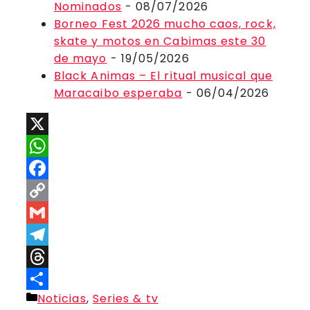
Nominados
- 08/07/2026
Borneo Fest 2026 mucho caos, rock,
skate y motos en Cabimas este 30
de mayo
- 19/05/2026
Black Animas – El ritual musical que
Maracaibo esperaba
- 06/04/2026
X
WhatsApp
Facebook
Copy
Link
Gmail
Telegram
Threads
Categorías
Noticias
,
Series & tv
Compartir