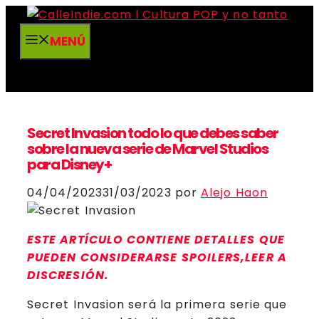
Saltar
al
MENÚ
contenido
Secret Invasion todo lo que debes saber
sobre la nueva serie de Marvel Studios
para Disney+
04/04/2023
31/03/2023
por
Alejo Haon
ESTE ARTÍCULO CONTIENE DETALLES QUE
PUEDEN CONSIDERARSE SPOILERS,LEER A
DISCRESIÓN.
Secret Invasion será la primera serie que