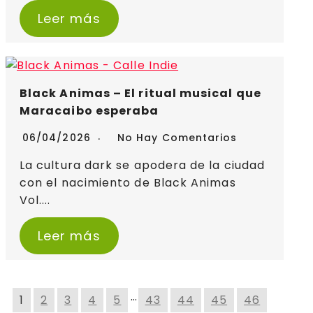
Leer más
Black Animas – El ritual musical que
Maracaibo esperaba
06/04/2026
No Hay Comentarios
La cultura dark se apodera de la ciudad
con el nacimiento de Black Animas
Vol....
Leer más
…
1
2
3
4
5
43
44
45
46