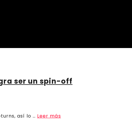
ra ser un spin-off
urns, así lo …
Leer más