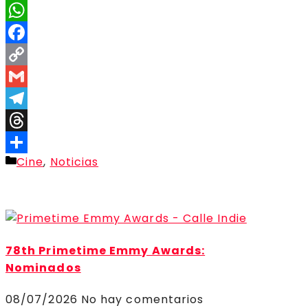
X
WhatsApp
Facebook
Copy
Link
Gmail
Telegram
Threads
Categorías
Cine
,
Noticias
Compartir
78th Primetime Emmy Awards:
Nominados
08/07/2026
No hay comentarios