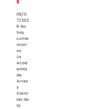
s
08/0
7/202
6
No
hay
come
ntari
os
La
Acad
emia
de
Artes
y
Cienc
ias de
la