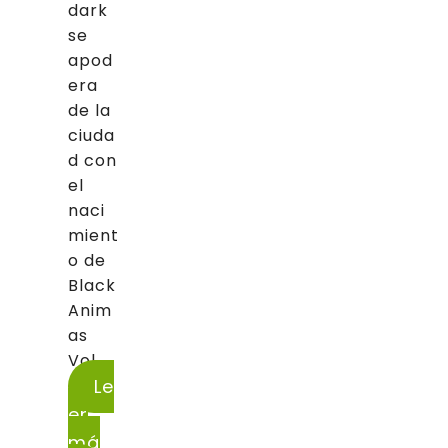
dark
se
apod
era
de la
ciuda
d con
el
naci
mient
o de
Black
Anim
as
Vol....
Le
er
má