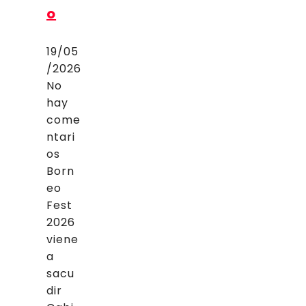
o
19/05
/2026
No
hay
come
ntari
os
Born
eo
Fest
2026
viene
a
sacu
dir