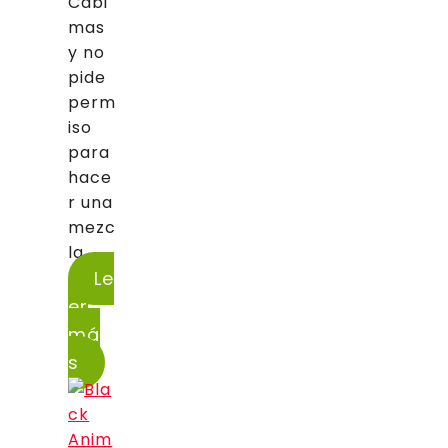
Cabi
mas
y no
pide
perm
iso
para
hace
r una
mezc
la...
Le
er
má
s