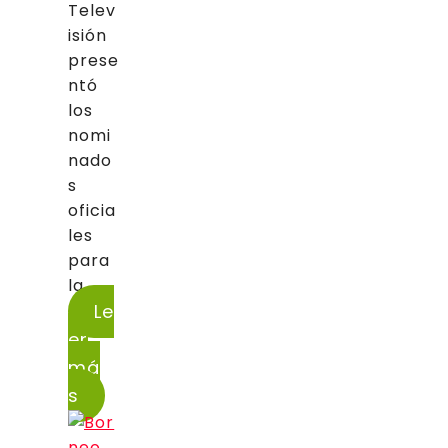
Telev
isión
prese
ntó
los
nomi
nado
s
oficia
les
para
la...
Le
er
má
s