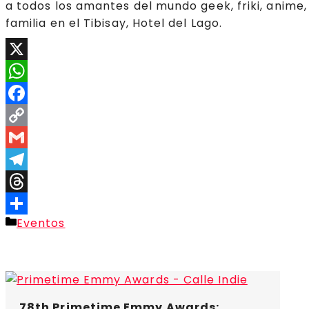
a todos los amantes del mundo geek, friki, anime,
familia en el Tibisay, Hotel del Lago.
X
WhatsApp
Facebook
Copy
Link
Gmail
Telegram
Threads
Categorías
Eventos
Compartir
78th Primetime Emmy Awards: