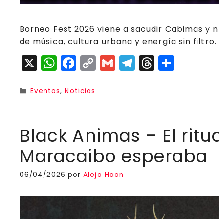
Borneo Fest 2026 viene a sacudir Cabimas y 
de música, cultura urbana y energía sin filtro.
X
W
F
C
G
T
T
C
h
a
o
m
el
h
o
a
c
p
ai
e
r
m
Categorías
Eventos
,
Noticias
ts
e
y
l
g
e
p
A
b
Li
r
a
a
Black Animas – El ritu
p
o
n
a
d
rt
Maracaibo esperaba
p
o
k
m
s
ir
k
06/04/2026
por
Alejo Haon