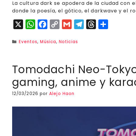
La cultura dark se apodera de la ciudad con e
donde la poesía, el gótico, el darkwave y el
X
W
F
C
G
T
T
C
h
a
o
m
el
h
o
a
c
p
ai
e
r
m
Categorías
Eventos
,
Música
,
Noticias
ts
e
y
l
g
e
p
A
b
Li
r
a
a
Tomodachi Neo-Tokyo 
p
o
n
a
d
rt
gaming, anime y kara
p
o
k
m
s
ir
k
12/03/2026
por
Alejo Haon