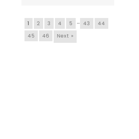
…
1
2
3
4
5
43
44
45
46
Next »