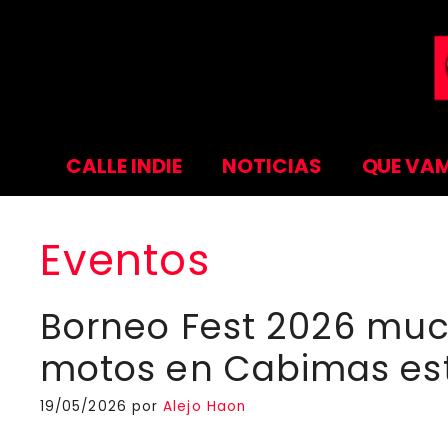
Saltar
al
contenido
CALLE INDIE
NOTICIAS
QUE VAM
Eventos
Borneo Fest 2026 much
motos en Cabimas es
19/05/2026
por
Alejo Haon