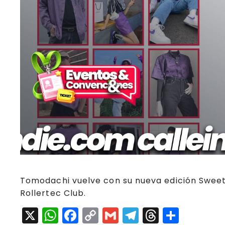
Tomodachi vuelve con su nueva edición Sweet
Rollertec Club.
X
W
F
C
G
T
T
C