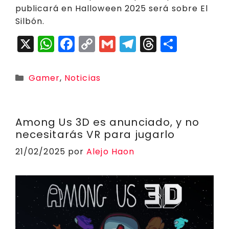
publicará en Halloween 2025 será sobre El
Silbón.
X
W
F
C
G
T
T
C
h
a
o
m
el
h
o
a
c
p
ai
e
r
m
Categorías
Gamer
,
Noticias
ts
e
y
l
g
e
p
A
b
Li
r
a
a
p
o
n
a
d
rt
Among Us 3D es anunciado, y no
necesitarás VR para jugarlo
p
o
k
m
s
ir
21/02/2025
por
Alejo Haon
k