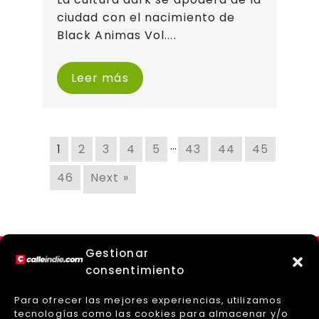
ciudad con el nacimiento de
Black Animas Vol....
Leer más
…
1
2
3
4
5
43
44
45
46
Next »
Gestionar
consentimiento
Para ofrecer las mejores experiencias, utilizamos
tecnologías como las cookies para almacenar y/o