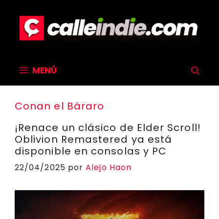
Saltar
al
contenido
MENÚ
Conan el Báraro
¡Renace un clásico de Elder Scroll!
Oblivion Remastered ya está
disponible en consolas y PC
22/04/2025
por
Alejo Haon