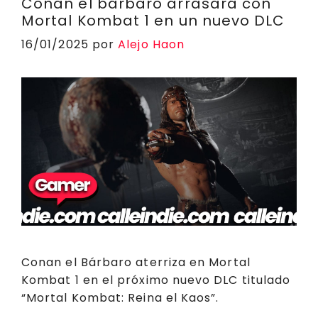
p
o
n
a
d
rt
Conan el bárbaro arrasará con
Mortal Kombat 1 en un nuevo DLC
p
o
k
m
s
ir
16/01/2025
por
Alejo Haon
k
Conan el Bárbaro aterriza en Mortal
Kombat 1 en el próximo nuevo DLC titulado
“Mortal Kombat: Reina el Kaos”.