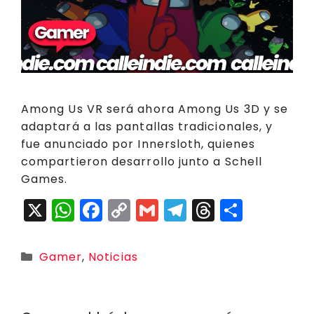
Among Us VR será ahora Among Us 3D y se
adaptará a las pantallas tradicionales, y
fue anunciado por Innersloth, quienes
compartieron desarrollo junto a Schell
Games.
X
W
F
C
G
T
T
C
h
a
o
m
el
h
o
a
c
p
ai
e
r
m
Categorías
Gamer
,
Noticias
ts
e
y
l
g
e
p
A
b
Li
r
a
a