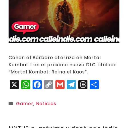
Conan el Bárbaro aterriza en Mortal
Kombat 1 en el próximo nuevo DLC titulado
“Mortal Kombat: Reina el Kaos”.
X
W
F
C
G
T
T
C
h
a
o
m
el
h
o
a
c
p
ai
e
r
m
Categorías
Gamer
,
Noticias
ts
e
y
l
g
e
p
A
b
Li
r
a
a