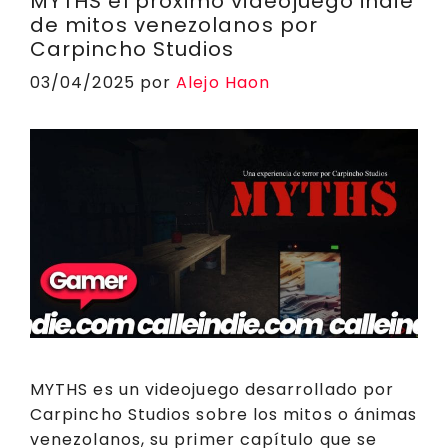
p
o
n
a
d
rt
MYTHS el próximo videojuego indie
de mitos venezolanos por
p
o
k
m
s
ir
Carpincho Studios
k
03/04/2025
por
Alejo Haon
MYTHS es un videojuego desarrollado por
Carpincho Studios sobre los mitos o ánimas
venezolanos, su primer capítulo que se