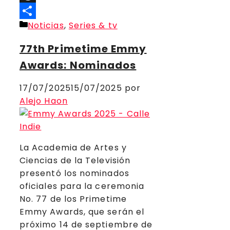
Threads
Categorías
Noticias
,
Series & tv
Compartir
77th Primetime Emmy
Awards: Nominados
17/07/2025
15/07/2025
por
Alejo Haon
La Academia de Artes y
Ciencias de la Televisión
presentó los nominados
oficiales para la ceremonia
No. 77 de los Primetime
Emmy Awards, que serán el
próximo 14 de septiembre de