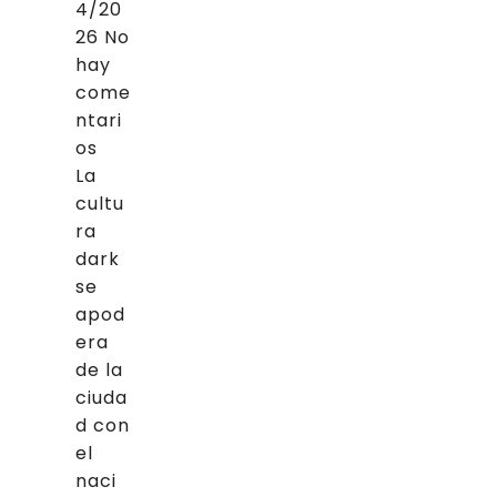
4/20
26
No
hay
come
ntari
os
La
cultu
ra
dark
se
apod
era
de la
ciuda
d con
el
naci