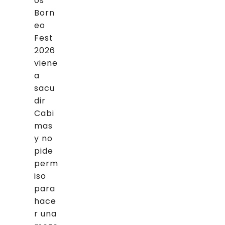
os
Born
eo
Fest
2026
viene
a
sacu
dir
Cabi
mas
y no
pide
perm
iso
para
hace
r una