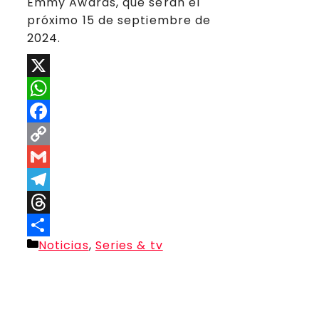
Emmy Awards, que serán el
próximo 15 de septiembre de
2024.
X
WhatsApp
Facebook
Copy
Link
Gmail
Telegram
Threads
Categorías
Noticias
,
Series & tv
Compartir