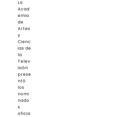
La
Acad
emia
de
Artes
y
Cienc
ias de
la
Telev
isión
prese
ntó
los
nomi
nado
s
oficia