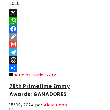
2025.
X
WhatsApp
Facebook
Copy
Link
Gmail
Telegram
Threads
Categorías
Noticias
,
Series & tv
Compartir
76th Primetime Emmy
Awards: GANADORES
15/09/2024
por
Alejo Haon