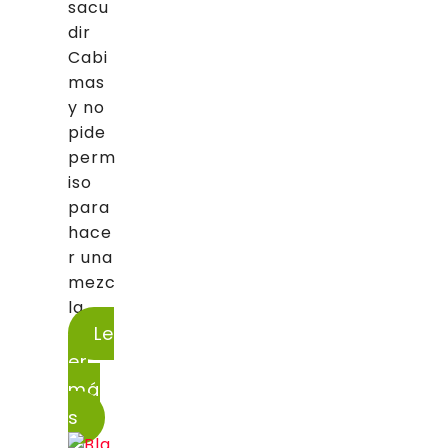
sacu
dir
Cabi
mas
y no
pide
perm
iso
para
hace
r una
mezc
la...
Le
er
má
s