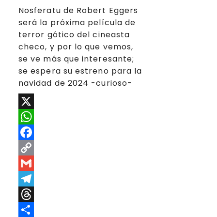
Nosferatu de Robert Eggers
será la próxima película de
terror gótico del cineasta
checo, y por lo que vemos,
se ve más que interesante;
se espera su estreno para la
navidad de 2024 -curioso-
X
WhatsApp
Facebook
Copy
Link
Gmail
Telegram
Threads