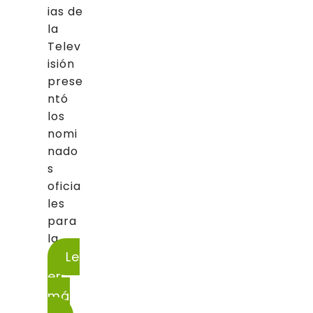
ias de
la
Telev
isión
prese
ntó
los
nomi
nado
s
oficia
les
para
la...
Le
er
má