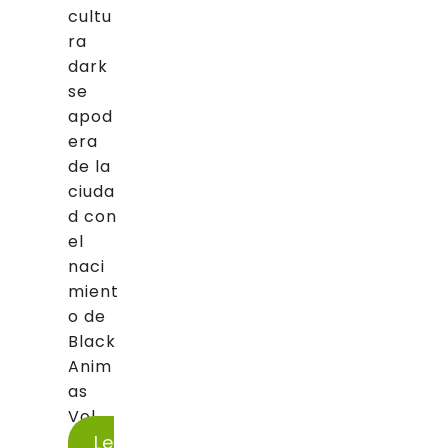
cultu
ra
dark
se
apod
era
de la
ciuda
d con
el
naci
mient
o de
Black
Anim
as
Vol....
Le