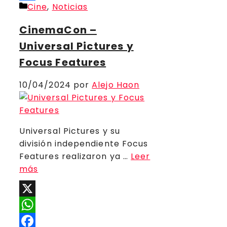
Categorías
Cine
,
Noticias
Compartir
CinemaCon –
Universal Pictures y
Focus Features
10/04/2024
por
Alejo Haon
Universal Pictures y su
división independiente Focus
Features realizaron ya …
Leer
más
X
WhatsApp