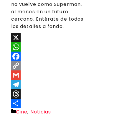
no vuelve como Superman,
al menos en un futuro
cercano. Entérate de todos
los detalles a fondo.
X
WhatsApp
Facebook
Copy
Link
Gmail
Telegram
Threads
Categorías
Cine
,
Noticias
Compartir