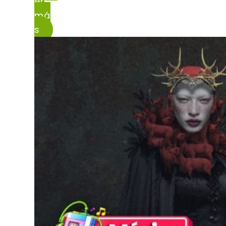
er
má
s