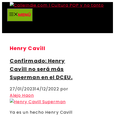
Saltar
al
MENÚ
contenido
Henry Cavill
Confirmado: Henry
Cavill no será más
Superman en el DCEU.
27/01/2023
14/12/2022
por
Alejo Haon
Ya es un hecho Henry Cavill