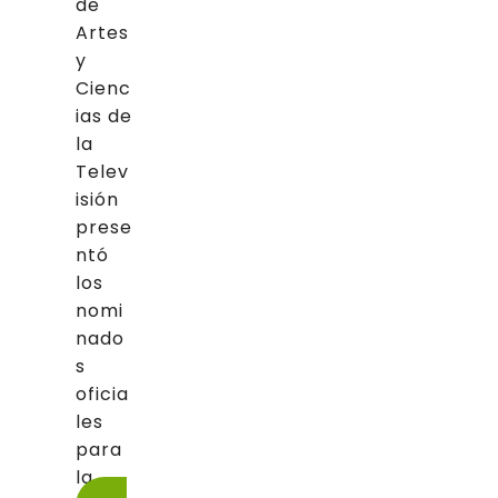
de
Artes
y
Cienc
ias de
la
Telev
isión
prese
ntó
los
nomi
nado
s
oficia
les
para
la...