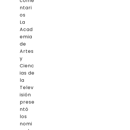
come
ntari
os
La
Acad
emia
de
Artes
y
Cienc
ias de
la
Telev
isión
prese
ntó
los
nomi