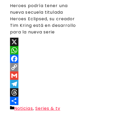
Heroes podría tener una
nueva secuela titulada
Heroes Eclipsed, su creador
Tim Kring está en desarrollo
para la nueva serie
X
WhatsApp
Facebook
Copy
Link
Gmail
Telegram
Threads
Categorías
Noticias
,
Series & tv
Compartir