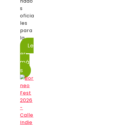
nado
s
oficia
les
para
la...
Le
er
má
s