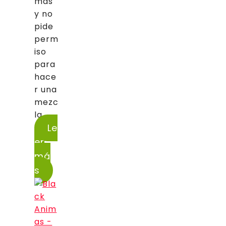
mas
y no
pide
perm
iso
para
hace
r una
mezc
la...
Le
er
má
s