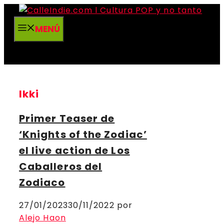
Saltar
al
MENÚ
contenido
Ikki
Primer Teaser de
‘Knights of the Zodiac’
el live action de Los
Caballeros del
Zodiaco
27/01/2023
30/11/2022
por
Alejo Haon