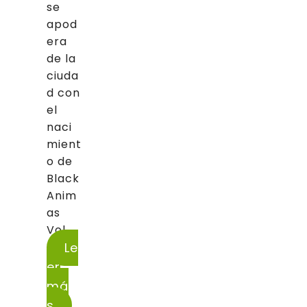
se
apod
era
de la
ciuda
d con
el
naci
mient
o de
Black
Anim
as
Vol....
Le
er
má
s