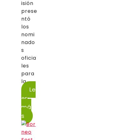
isión
prese
ntó
los
nomi
nado
s
oficia
les
para
la...
Le
er
má
s