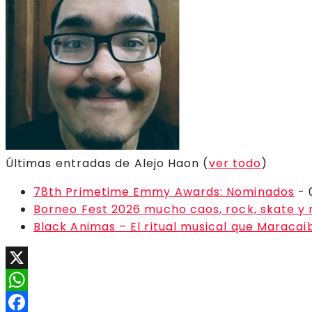
Últimas entradas de Alejo Haon
(
ver todo
)
78th Primetime Emmy Awards: Nominados
- 
Borneo Fest 2026 mucho caos, rock, skate y
Black Animas – El ritual musical que Maraca
X
WhatsApp