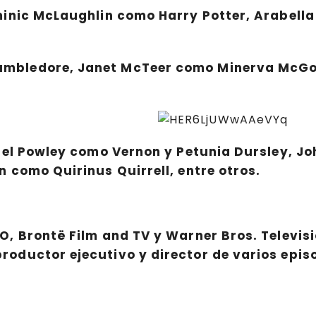
minic McLaughlin como Harry Potter, Arabell
umbledore, Janet McTeer como Minerva McGo
 Bel Powley como Vernon y Petunia Dursley, J
 como Quirinus Quirrell, entre otros.
, Brontë Film and TV y Warner Bros. Televis
oductor ejecutivo y director de varios epis