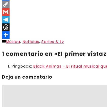
Facebook
Copy
Link
Gmail
Telegram
Threads
Categorías
Música
,
Noticias
,
Series & tv
Compartir
1 comentario en «El primer vistaz
Pingback:
Black Animas - El ritual musical q
Deja un comentario
Comentario