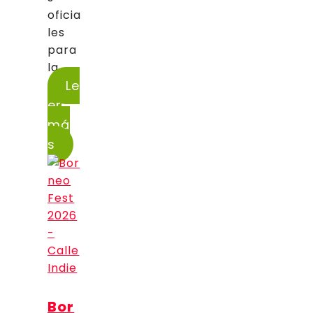
oficia
les
para
la...
Le
er
má
s
Bor