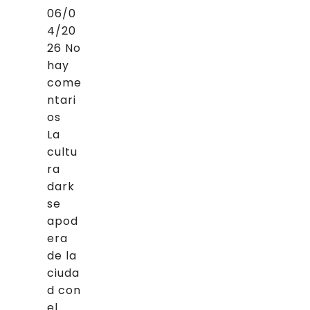
06/0
4/20
26
No
hay
come
ntari
os
La
cultu
ra
dark
se
apod
era
de la
ciuda
d con
el