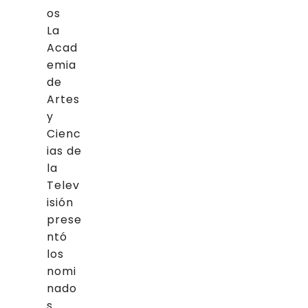
os
La
Acad
emia
de
Artes
y
Cienc
ias de
la
Telev
isión
prese
ntó
los
nomi
nado
s