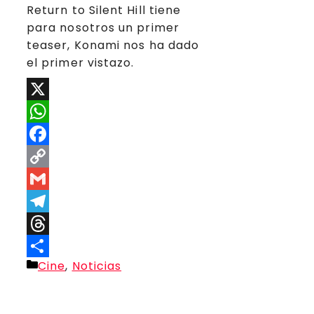
Return to Silent Hill tiene
para nosotros un primer
teaser, Konami nos ha dado
el primer vistazo.
X
WhatsApp
Facebook
Copy
Link
Gmail
Telegram
Threads
Categorías
Cine
,
Noticias
Compartir