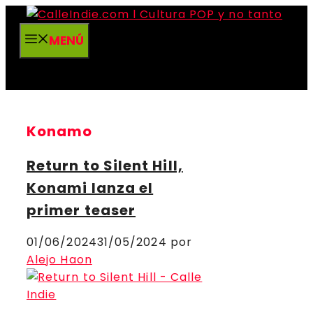
Saltar
al
MENÚ
contenido
Konamo
Return to Silent Hill,
Konami lanza el
primer teaser
01/06/2024
31/05/2024
por
Alejo Haon