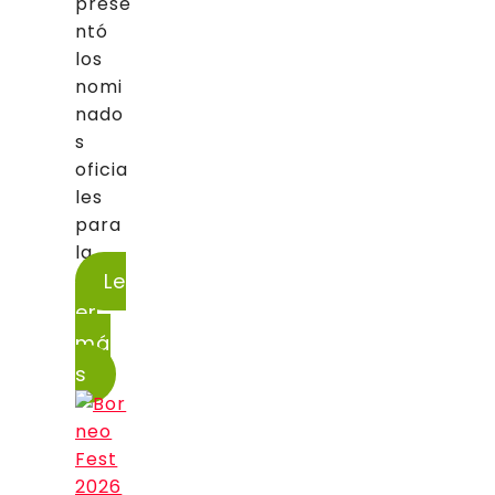
prese
ntó
los
nomi
nado
s
oficia
les
para
la...
Le
er
má
s