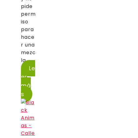
pide
perm
iso
para
hace
r una
mezc
la...
Le
er
má
s