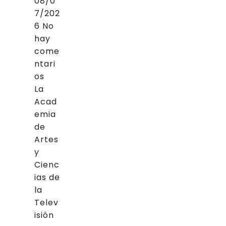
08/0
7/202
6
No
hay
come
ntari
os
La
Acad
emia
de
Artes
y
Cienc
ias de
la
Telev
isión