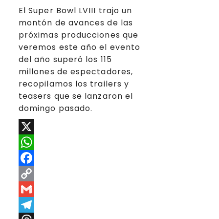
El Super Bowl LVIII trajo un
montón de avances de las
próximas producciones que
veremos este año el evento
del año superó los 115
millones de espectadores,
recopilamos los trailers y
teasers que se lanzaron el
domingo pasado.
X
WhatsApp
Facebook
Copy
Link
Gmail