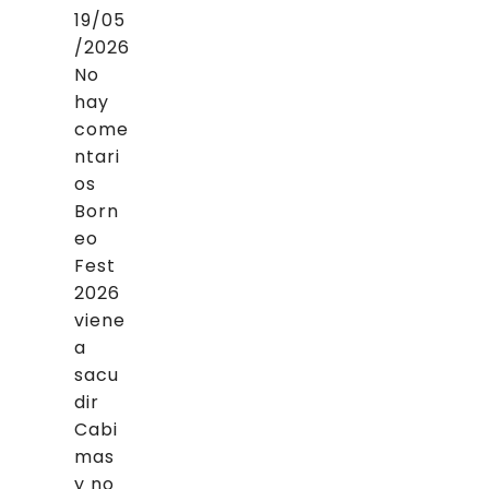
19/05
/2026
No
hay
come
ntari
os
Born
eo
Fest
2026
viene
a
sacu
dir
Cabi
mas
y no