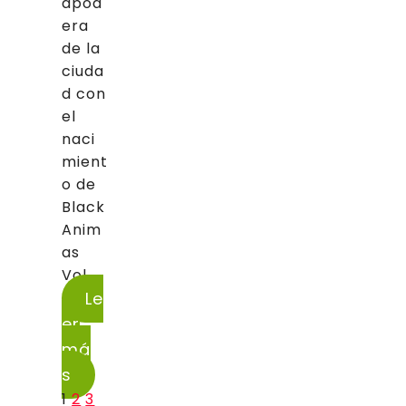
apod
era
de la
ciuda
d con
el
naci
mient
o de
Black
Anim
as
Vol....
Le
er
má
s
1
2
3