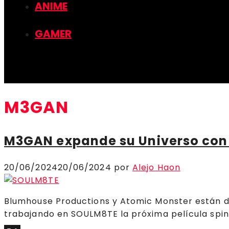
ANIME
GAMER
M3GAN
M3GAN expande su Universo con 
20/06/2024
20/06/2024
por
Alejo Haon
Blumhouse Productions y Atomic Monster están de
trabajando en SOULM8TE la próxima película spin