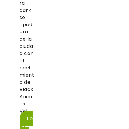
ra
dark
se
apod
era
de la
ciuda
d con
el
naci
mient
o de
Black
Anim
as
Vol....
Le
er