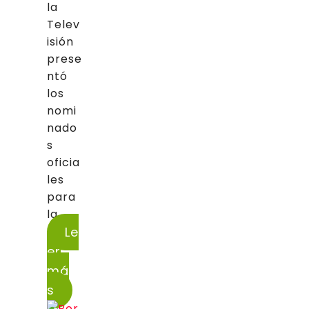
la
Telev
isión
prese
ntó
los
nomi
nado
s
oficia
les
para
la...
Le
er
má
s