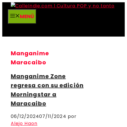
Saltar
al
MENÚ
contenido
Manganime
Maracaibo
Manganime Zone
regresa con su edición
Morningstar a
Maracaibo
06/12/2024
07/11/2024
por
Alejo Haon