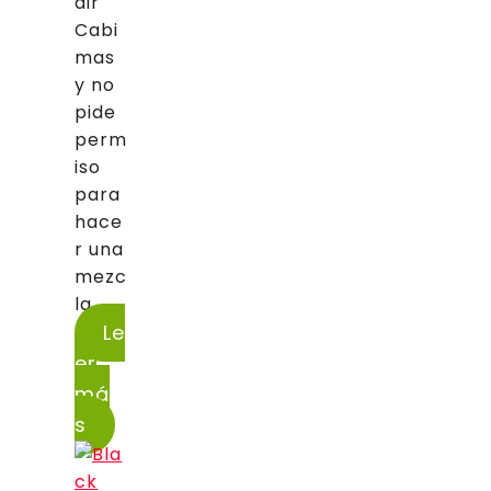
dir
Cabi
mas
y no
pide
perm
iso
para
hace
r una
mezc
la...
Le
er
má
s