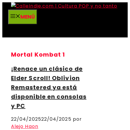
Saltar
al
MENÚ
contenido
Mortal Kombat 1
¡Renace un clásico de
Elder Scroll! Oblivion
Remastered ya está
disponible en consolas
y PC
22/04/2025
22/04/2025
por
Alejo Haon