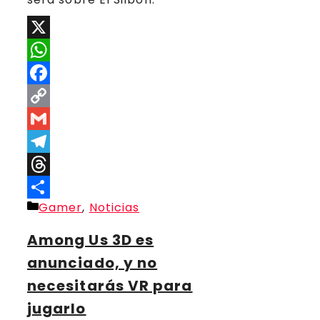
X
WhatsApp
Facebook
Copy
Link
Gmail
Telegram
Threads
Categorías
Gamer
,
Noticias
Compartir
Among Us 3D es
anunciado, y no
necesitarás VR para
jugarlo