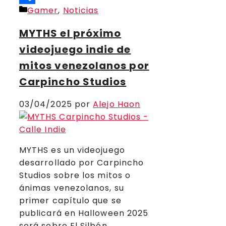
Categorías
Gamer
,
Noticias
Compartir
MYTHS el próximo
videojuego indie de
mitos venezolanos por
Carpincho Studios
03/04/2025
por
Alejo Haon
MYTHS es un videojuego
desarrollado por Carpincho
Studios sobre los mitos o
ánimas venezolanos, su
primer capítulo que se
publicará en Halloween 2025
será sobre El Silbón.