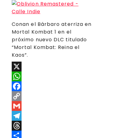
Conan el Bárbaro aterriza en
Mortal Kombat 1 en el
próximo nuevo DLC titulado
“Mortal Kombat: Reina el
Kaos”.
X
WhatsApp
Facebook
Copy
Link
Gmail
Telegram
Threads