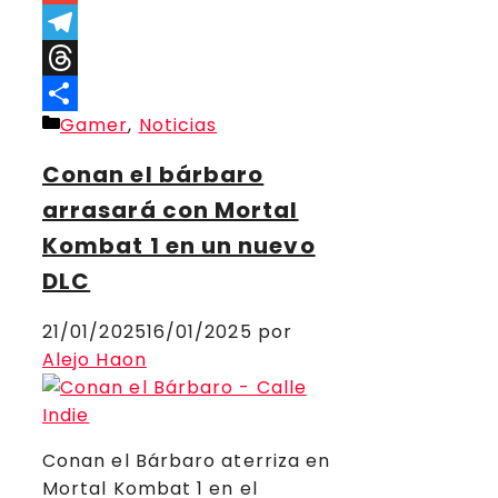
Link
Gmail
Telegram
Threads
Categorías
Gamer
,
Noticias
Compartir
Conan el bárbaro
arrasará con Mortal
Kombat 1 en un nuevo
DLC
21/01/2025
16/01/2025
por
Alejo Haon
Conan el Bárbaro aterriza en
Mortal Kombat 1 en el