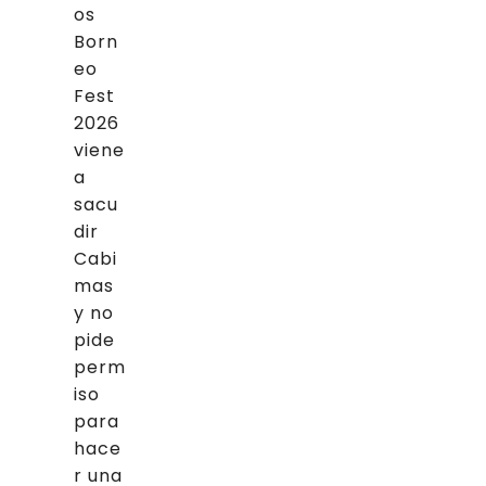
os
Born
eo
Fest
2026
viene
a
sacu
dir
Cabi
mas
y no
pide
perm
iso
para
hace
r una