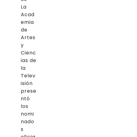
La
Acad
emia
de
Artes
y
Cienc
ias de
la
Telev
isión
prese
ntó
los
nomi
nado
s
oficia