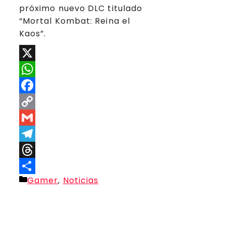
próximo nuevo DLC titulado
“Mortal Kombat: Reina el
Kaos”.
X
WhatsApp
Facebook
Copy
Link
Gmail
Telegram
Threads
Categorías
Gamer
,
Noticias
Compartir