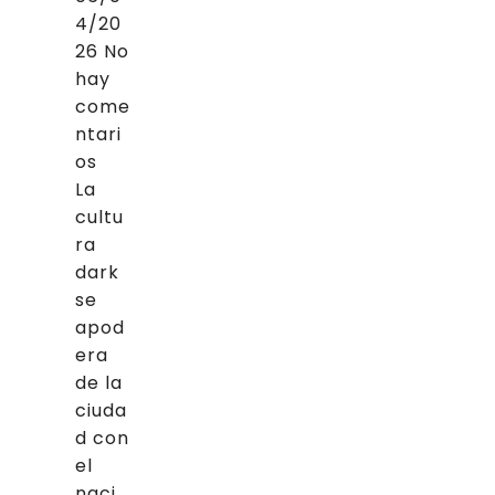
4/20
26
No
hay
come
ntari
os
La
cultu
ra
dark
se
apod
era
de la
ciuda
d con
el
naci