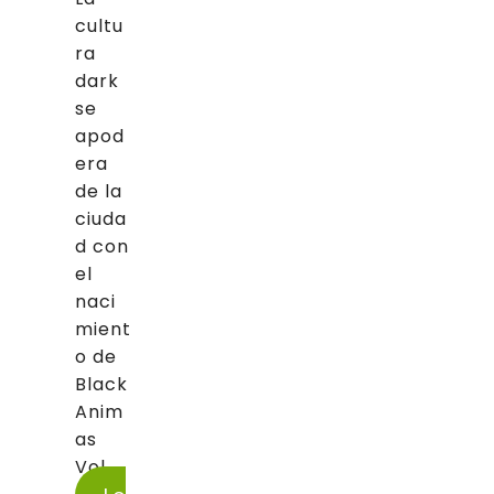
cultu
ra
dark
se
apod
era
de la
ciuda
d con
el
naci
mient
o de
Black
Anim
as
Vol....