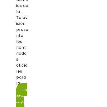
ias de
la
Telev
isión
prese
ntó
los
nomi
nado
s
oficia
les
para
la...
Le
er
má