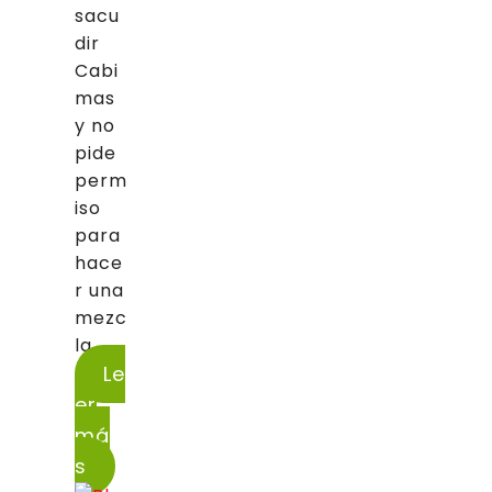
sacu
dir
Cabi
mas
y no
pide
perm
iso
para
hace
r una
mezc
la...
Le
er
má
s