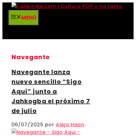
Saltar
al
MENÚ
contenido
Navegante
Navegante lanza
nuevo sencillo “Sigo
Aquí” junto a
Jahkogba el próximo 7
de julio
06/07/2025
por
Alejo Haon