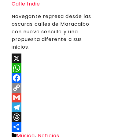
Navegante regresa desde las
oscuras calles de Maracaibo
con nuevo sencillo y una
propuesta diferente a sus
inicios.
X
WhatsApp
Facebook
Copy
Link
Gmail
Telegram
Threads
Categorías
Música
,
Noticias
Compartir