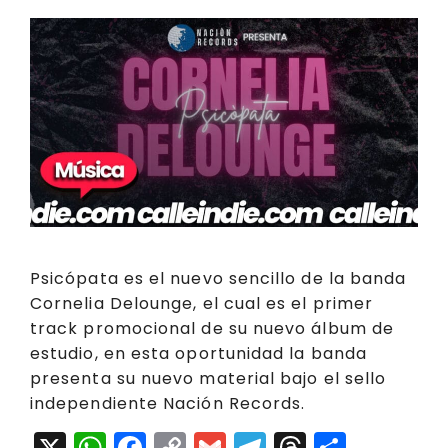
Psicópata es el nuevo sencillo de la banda
Cornelia Delounge, el cual es el primer
track promocional de su nuevo álbum de
estudio, en esta oportunidad la banda
presenta su nuevo material bajo el sello
independiente Nación Records.
X
W
F
C
G
T
T
C