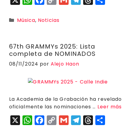
h
a
o
m
el
h
o
a
c
p
ai
e
r
m
Categorías
Música
,
Noticias
ts
e
y
l
g
e
p
A
b
Li
r
a
a
p
o
n
a
d
rt
67th GRAMMYs 2025: Lista
completa de NOMINADOS
p
o
k
m
s
ir
08/11/2024
por
Alejo Haon
k
La Academia de la Grabación ha revelado
oficialmente las nominaciones …
Leer más
X
W
F
C
G
T
T
C
h
a
o
m
el
h
o