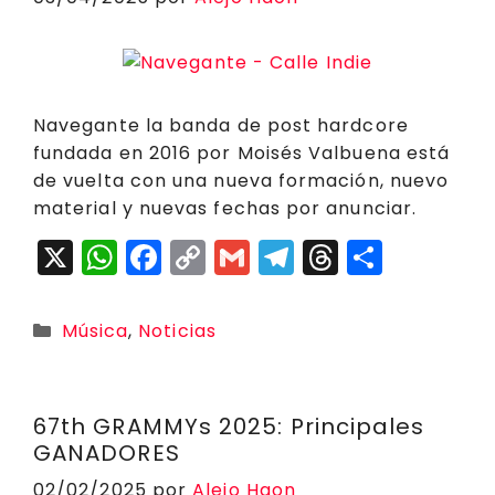
k
Navegante la banda de post hardcore
fundada en 2016 por Moisés Valbuena está
de vuelta con una nueva formación, nuevo
material y nuevas fechas por anunciar.
X
W
F
C
G
T
T
C
h
a
o
m
el
h
o
a
c
p
ai
e
r
m
Categorías
Música
,
Noticias
ts
e
y
l
g
e
p
A
b
Li
r
a
a
p
o
n
a
d
rt
67th GRAMMYs 2025: Principales
GANADORES
p
o
k
m
s
ir
02/02/2025
por
Alejo Haon