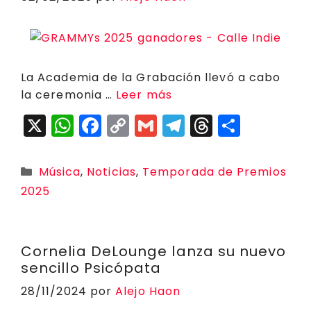
k
La Academia de la Grabación llevó a cabo
la ceremonia …
Leer más
X
W
F
C
G
T
T
C
h
a
o
m
el
h
o
a
c
p
ai
e
r
m
Categorías
Música
,
Noticias
,
Temporada de Premios
ts
e
y
l
g
e
p
2025
A
b
Li
r
a
a
p
o
n
a
d
rt
Cornelia DeLounge lanza su nuevo
p
o
k
m
s
ir
sencillo Psicópata
k
28/11/2024
por
Alejo Haon