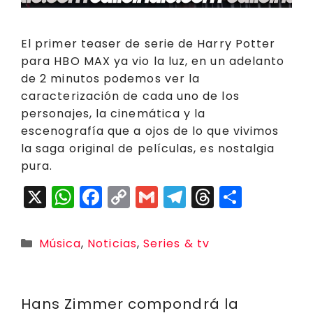
El primer teaser de serie de Harry Potter
para HBO MAX ya vio la luz, en un adelanto
de 2 minutos podemos ver la
caracterización de cada uno de los
personajes, la cinemática y la
escenografía que a ojos de lo que vivimos
la saga original de películas, es nostalgia
pura.
X
W
F
C
G
T
T
C
h
a
o
m
el
h
o
a
c
p
ai
e
r
m
Categorías
Música
,
Noticias
,
Series & tv
ts
e
y
l
g
e
p
A
b
Li
r
a
a
p
o
n
a
d
rt
Hans Zimmer compondrá la