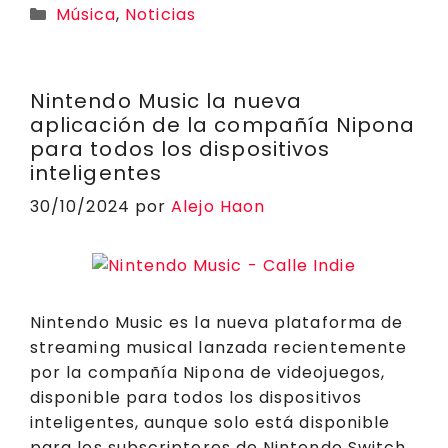
a
c
p
ai
e
r
m
Categorías
Música
,
Noticias
ts
e
y
l
g
e
p
A
b
Li
r
a
a
p
o
n
a
d
rt
Nintendo Music la nueva
aplicación de la compañía Nipona
p
o
k
m
s
ir
para todos los dispositivos
k
inteligentes
30/10/2024
por
Alejo Haon
Nintendo Music es la nueva plataforma de
streaming musical lanzada recientemente
por la compañía Nipona de videojuegos,
disponible para todos los dispositivos
inteligentes, aunque solo está disponible
para los subscriptores de Nintendo Switch