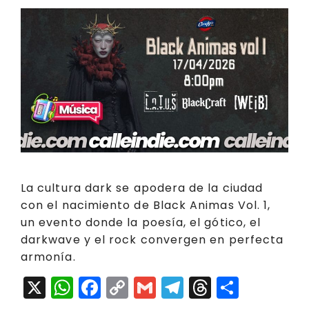
La cultura dark se apodera de la ciudad
con el nacimiento de Black Animas Vol. 1,
un evento donde la poesía, el gótico, el
darkwave y el rock convergen en perfecta
armonía.
X
W
F
C
G
T
T
C