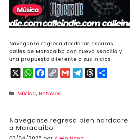
Navegante regresa desde las oscuras
calles de Maracaibo con nuevo sencillo y
una propuesta diferente a sus inicios.
X
W
F
C
G
T
T
C
h
a
o
m
el
h
o
a
c
p
ai
e
r
m
Categorías
Música
,
Noticias
ts
e
y
l
g
e
p
A
b
Li
r
a
a
p
o
n
a
d
rt
Navegante regresa bien hardcore
a Maracaibo
p
o
k
m
s
ir
03/04/2025
por
Alejo Haon