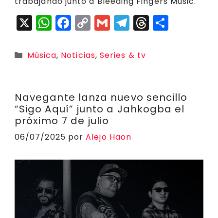
trabajando junto a Bleeding Fingers Music.
X
W
F
C
G
T
T
C
h
a
o
m
el
h
o
a
c
p
ai
e
r
m
Categorías
Música
,
Noticias
,
Series & tv
ts
e
y
l
g
e
p
A
b
Li
r
a
a
p
o
n
a
d
rt
Navegante lanza nuevo sencillo
“Sigo Aquí” junto a Jahkogba el
p
o
k
m
s
ir
próximo 7 de julio
k
06/07/2025
por
Alejo Haon