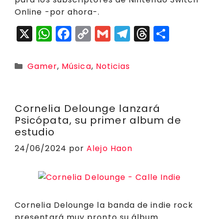
Online -por ahora-.
X
W
F
C
G
T
T
C
h
a
o
m
el
h
o
a
c
p
ai
e
r
m
Categorías
Gamer
,
Música
,
Noticias
ts
e
y
l
g
e
p
A
b
Li
r
a
a
p
o
n
a
d
rt
Cornelia Delounge lanzará
Psicópata, su primer album de
p
o
k
m
s
ir
estudio
k
24/06/2024
por
Alejo Haon
Cornelia Delounge la banda de indie rock
presentará muy pronto su álbum