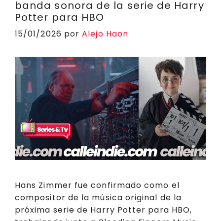
banda sonora de la serie de Harry
p
o
k
m
s
ir
Potter para HBO
k
15/01/2026
por
Alejo Haon
Hans Zimmer fue confirmado como el
compositor de la música original de la
próxima serie de Harry Potter para HBO,