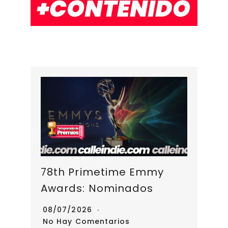
A
b
Li
r
a
a
p
o
n
a
d
rt
p
o
k
m
s
ir
k
78th Primetime Emmy
Awards: Nominados
08/07/2026
No Hay Comentarios