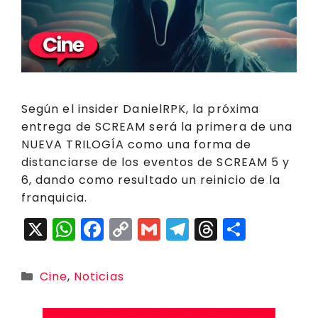
Según el insider DanielRPK, la próxima
entrega de SCREAM será la primera de una
NUEVA TRILOGÍA como una forma de
distanciarse de los eventos de SCREAM 5 y
6, dando como resultado un reinicio de la
franquicia.
X
W
F
C
G
T
T
C
h
a
o
m
el
h
o
a
c
p
ai
e
r
m
Categorías
Cine
,
Noticias
ts
e
y
l
g
e
p