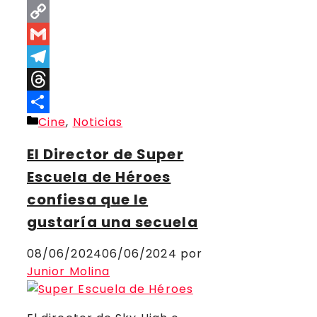
Facebook
Copy
Link
Gmail
Telegram
Threads
Categorías
Cine
,
Noticias
Compartir
El Director de Super
Escuela de Héroes
confiesa que le
gustaría una secuela
08/06/2024
06/06/2024
por
Junior Molina