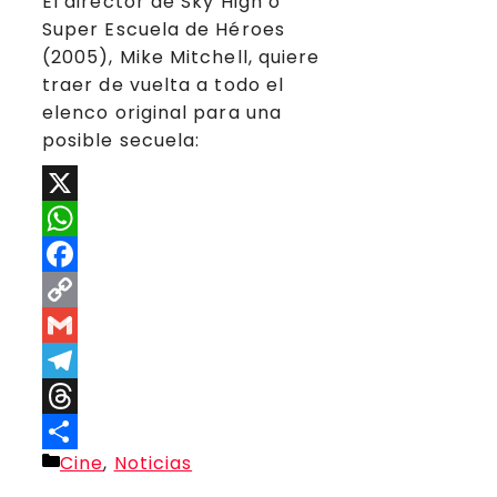
El director de Sky High o
Super Escuela de Héroes
(2005), Mike Mitchell, quiere
traer de vuelta a todo el
elenco original para una
posible secuela:
X
WhatsApp
Facebook
Copy
Link
Gmail
Telegram
Threads
Categorías
Cine
,
Noticias
Compartir