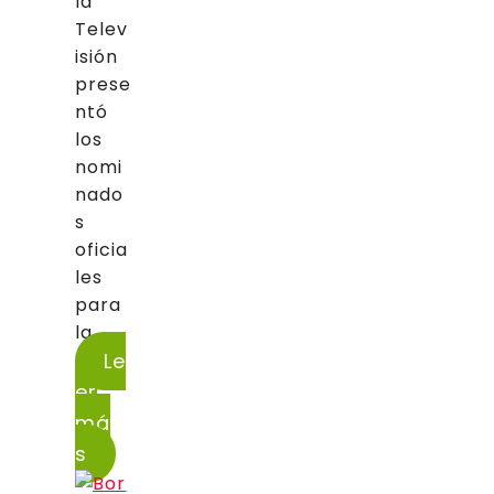
la
Telev
isión
prese
ntó
los
nomi
nado
s
oficia
les
para
la...
Le
er
má
s