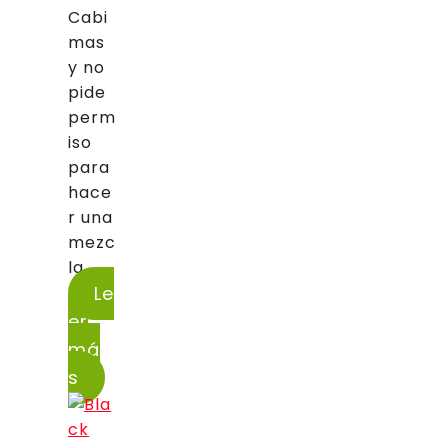
Cabi
mas
y no
pide
perm
iso
para
hace
r una
mezc
la...
Le
er
má
s