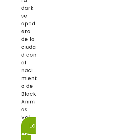
ra
dark
se
apod
era
de la
ciuda
d con
el
naci
mient
o de
Black
Anim
as
Vol....
Le
er