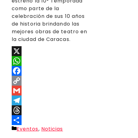
estrenó la 10° Temporada
como parte de la
celebración de sus 10 años
de historia brindando las
mejores obras de teatro en
la ciudad de Caracas.
X
WhatsApp
Facebook
Copy
Link
Gmail
Telegram
Threads
Categorías
Eventos
,
Noticias
Compartir