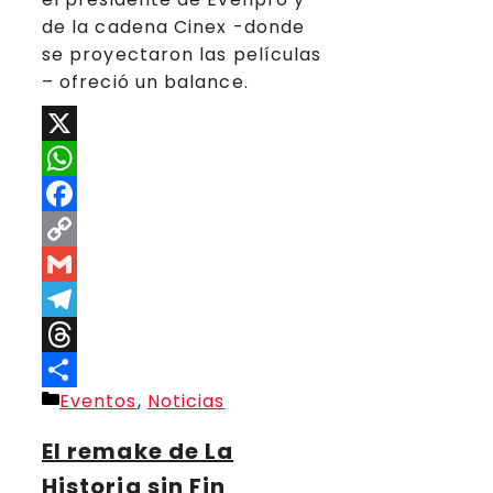
de la cadena Cinex -donde
se proyectaron las películas
– ofreció un balance.
X
WhatsApp
Facebook
Copy
Link
Gmail
Telegram
Threads
Categorías
Eventos
,
Noticias
Compartir
El remake de La
Historia sin Fin