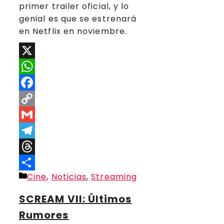
primer trailer oficial, y lo
genial es que se estrenará
en Netflix en noviembre.
X
WhatsApp
Facebook
Copy
Link
Gmail
Telegram
Threads
Categorías
Cine
,
Noticias
,
Streaming
Compartir
SCREAM VII: Últimos
Rumores