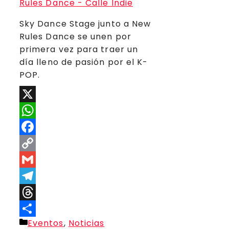
Sky Dance Stage junto a New
Rules Dance se unen por
primera vez para traer un
día lleno de pasión por el K-
POP.
X
WhatsApp
Facebook
Copy
Link
Gmail
Telegram
Threads
Categorías
Eventos
,
Noticias
Compartir