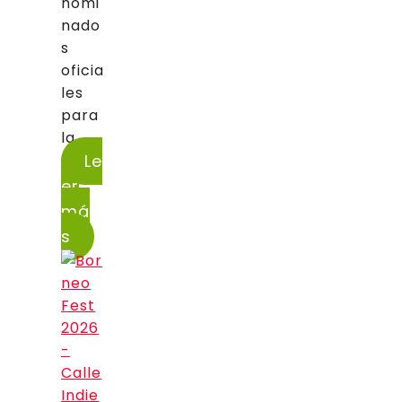
nomi
nado
s
oficia
les
para
la...
Le
er
má
s