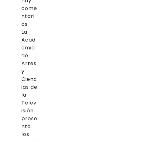
hay
come
ntari
os
La
Acad
emia
de
Artes
y
Cienc
ias de
la
Telev
isión
prese
ntó
los