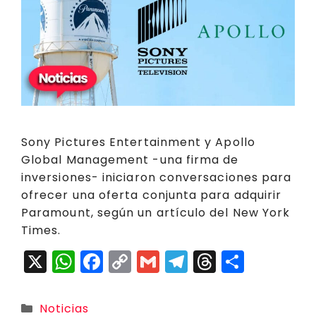
Sony Pictures Entertainment y Apollo
Global Management -una firma de
inversiones- iniciaron conversaciones para
ofrecer una oferta conjunta para adquirir
Paramount, según un artículo del New York
Times.
X
W
F
C
G
T
T
C
h
a
o
m
el
h
o
a
c
p
ai
e
r
m
Categorías
Noticias