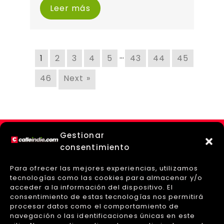
Leer más
…
1
2
3
4
5
43
44
45
46
Next »
Gestionar
consentimiento
Para ofrecer las mejores experiencias, utilizamos
tecnologías como las cookies para almacenar y/o
acceder a la información del dispositivo. El
consentimiento de estas tecnologías nos permitirá
procesar datos como el comportamiento de
navegación o las identificaciones únicas en este