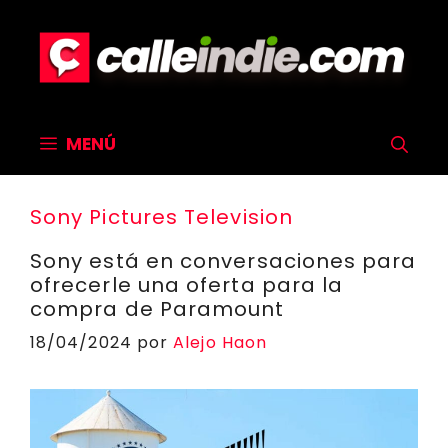
Saltar
al
contenido
MENÚ
Sony Pictures Television
Sony está en conversaciones para
ofrecerle una oferta para la
compra de Paramount
18/04/2024
por
Alejo Haon