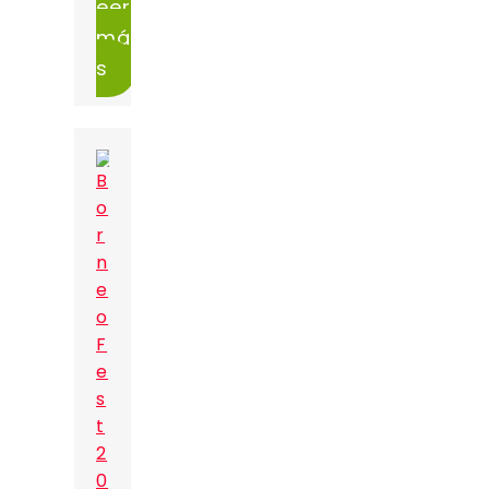
eer
má
s