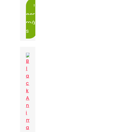
L
eer
má
s