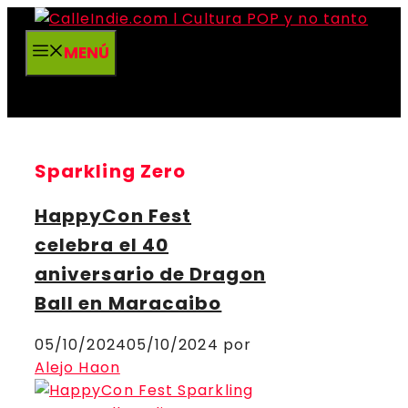
Saltar
al
MENÚ
contenido
Sparkling Zero
HappyCon Fest
celebra el 40
aniversario de Dragon
Ball en Maracaibo
05/10/2024
05/10/2024
por
Alejo Haon