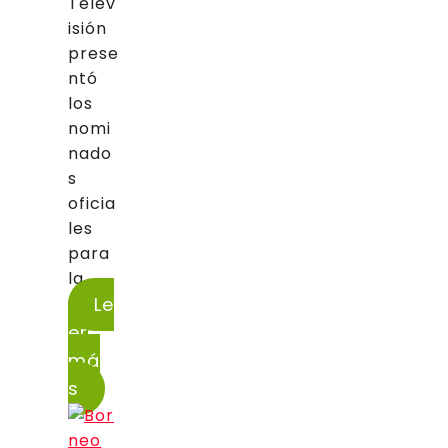
Telev
isión
prese
ntó
los
nomi
nado
s
oficia
les
para
la...
Le
er
má
s