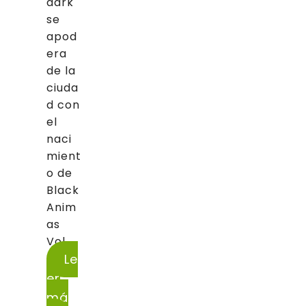
dark
se
apod
era
de la
ciuda
d con
el
naci
mient
o de
Black
Anim
as
Vol....
Le
er
má