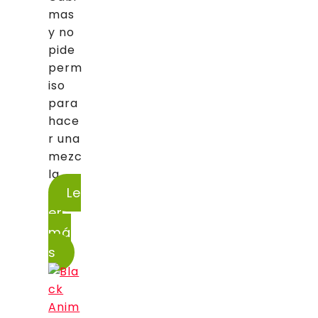
mas
y no
pide
perm
iso
para
hace
r una
mezc
la...
Le
er
má
s