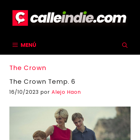
Saltar
al
contenido
MENÚ
The Crown
The Crown Temp. 6
16/10/2023
por
Alejo Haon