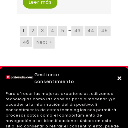
Leer más
…
1
2
3
4
5
43
44
45
46
Next »
Gestionar
consentimiento
Para ofrecer las mejores experiencias, utilizamos
tecnologías como las cookies para almacenar y/o
acceder a la información del dispositivo. El
consentimiento de estas tecnologías nos permitirá
procesar datos como el comportamiento de
navegación o las identificaciones únicas en este
sitio. No consentir o retirar el consentimiento, puede