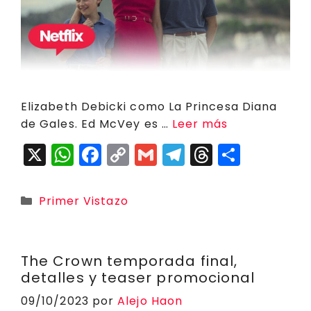
Elizabeth Debicki como La Princesa Diana
de Gales. Ed McVey es …
Leer más
X
W
F
C
G
T
T
C
h
a
o
m
el
h
o
a
c
p
ai
e
r
m
Categorías
Primer Vistazo
ts
e
y
l
g
e
p
A
b
Li
r
a
a
p
o
n
a
d
rt
The Crown temporada final,
detalles y teaser promocional
p
o
k
m
s
ir
09/10/2023
por
Alejo Haon
k