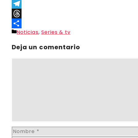
Link
Gmail
Telegram
Threads
Categorías
Noticias
,
Series & tv
Compartir
Deja un comentario
Comentario
Nombre