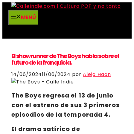
Saltar
al
MENÚ
contenido
El showrunner de The Boys habla sobre el
futuro de la franquicia.
14/06/2024
11/06/2024
por
Alejo Haon
The Boys
regresa el 13 de junio
con el estreno de sus 3 primeros
episodios de la temporada 4.
El
drama satírico
de