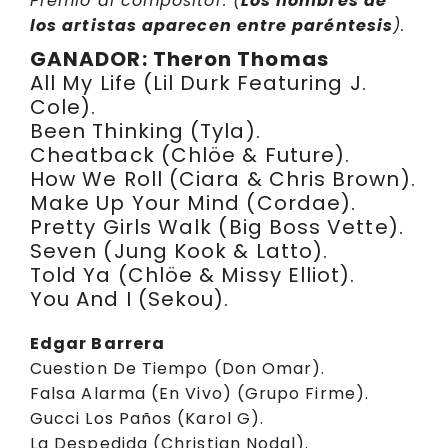
Premio al compositor. (
Los nombres de
los artistas aparecen entre paréntesis
).
GANADOR: Theron Thomas
All My Life (Lil Durk Featuring J.
Cole).
Been Thinking (Tyla).
Cheatback (Chlöe & Future).
How We Roll (Ciara & Chris Brown).
Make Up Your Mind (Cordae).
Pretty Girls Walk (Big Boss Vette).
Seven (Jung Kook & Latto).
Told Ya (Chlöe & Missy Elliot).
You And I (Sekou).
Edgar Barrera
Cuestion De Tiempo (Don Omar).
Falsa Alarma (En Vivo) (Grupo Firme).
Gucci Los Paños (Karol G).
La Despedida (Christian Nodal).