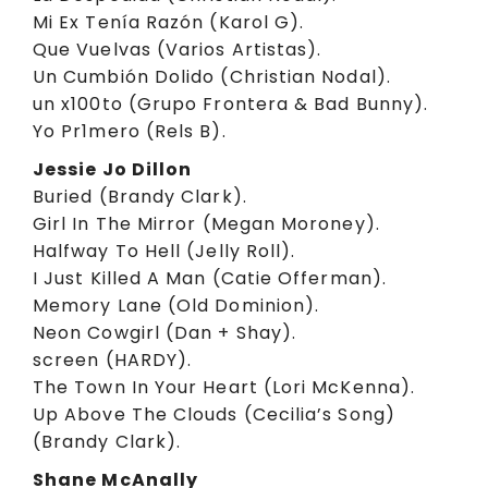
Mi Ex Tenía Razón (Karol G).
Que Vuelvas (Varios Artistas).
Un Cumbión Dolido (Christian Nodal).
un x100to (Grupo Frontera & Bad Bunny).
Yo Pr1mero (Rels B).
Jessie Jo Dillon
Buried (Brandy Clark).
Girl In The Mirror (Megan Moroney).
Halfway To Hell (Jelly Roll).
I Just Killed A Man (Catie Offerman).
Memory Lane (Old Dominion).
Neon Cowgirl (Dan + Shay).
screen (HARDY).
The Town In Your Heart (Lori McKenna).
Up Above The Clouds (Cecilia’s Song)
(Brandy Clark).
Shane McAnally