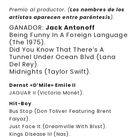
Premio al productor. (
Los nombres de los
artistas aparecen entre paréntesis
).
GANADOR:
Jack Antonoff
Being Funny In A Foreign Language
(The 1975).
Did You Know That There’s A
Tunnel Under Ocean Blvd (Lana
Del Rey).
Midnights (Taylor Swift).
Dernst «D’Mile» Emile II
JAGUAR II (Victoria Monét).
Hit-Boy
Bus Stop (Don Toliver Featuring Brent
Faiyaz).
Just Face It (Dreamville With Blxst).
Kings Disease III (Nas).