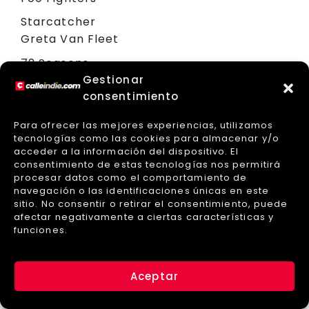
Starcatcher
Greta Van Fleet
72 Seasons
Metallica
Gestionar
consentimiento
In Times New Roman…
Queens Of The Stone Age
Para ofrecer las mejores experiencias, utilizamos
tecnologías como las cookies para almacenar y/o
Best Alternative Music
acceder a la información del dispositivo. El
Performance / Mejor
consentimiento de estas tecnologías nos permitirá
Interpretación de Música
procesar datos como el comportamiento de
navegación o las identificaciones únicas en este
Alternativa
sitio. No consentir o retirar el consentimiento, puede
afectar negativamente a ciertas características y
Para nuevas grabaciones de música
funciones.
alternativa vocal o instrumental en
solitario, dúo/grupo o colaboración.
Aceptar
GANADOR: This Is Why
Paramore