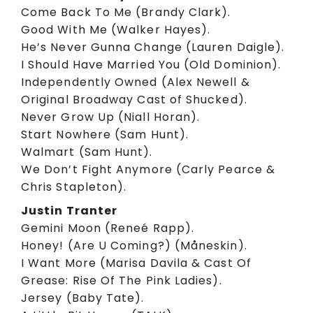
Come Back To Me (Brandy Clark).
Good With Me (Walker Hayes).
He’s Never Gunna Change (Lauren Daigle).
I Should Have Married You (Old Dominion).
Independently Owned (Alex Newell &
Original Broadway Cast of Shucked).
Never Grow Up (Niall Horan).
Start Nowhere (Sam Hunt).
Walmart (Sam Hunt).
We Don’t Fight Anymore (Carly Pearce &
Chris Stapleton).
Justin Tranter
Gemini Moon (Reneé Rapp).
Honey! (Are U Coming?) (Måneskin).
I Want More (Marisa Davila & Cast Of
Grease: Rise Of The Pink Ladies).
Jersey (Baby Tate).