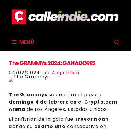
Saltar
al
contenido
MENÚ
The GRAMMYs 2024: GANADORES
04/02/2024
por
Alejo Haon
The Grammys
se celebró el pasado
domingo 4 de febrero
en el
Crypto.com
Arena
de Los Ángeles, Estados Unidos.
El anfitrión de la gala fue
Trevor Noah
,
siendo su
cuarto año
consecutivo en