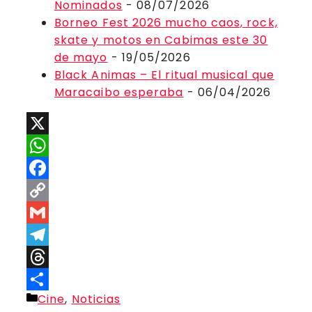
Nominados
- 08/07/2026
Borneo Fest 2026 mucho caos, rock,
skate y motos en Cabimas este 30
de mayo
- 19/05/2026
Black Animas – El ritual musical que
Maracaibo esperaba
- 06/04/2026
X
WhatsApp
Facebook
Copy
Link
Gmail
Telegram
Threads
Categorías
Cine
,
Noticias
Compartir