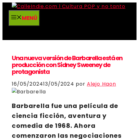
Saltar
al
MENÚ
contenido
Una nueva versión de Barbarella está en
producción con Sidney Sweeney de
protagonista
16/05/2024
13/05/2024
por
Alejo Haon
Barbarella
fue una película de
ciencia ficción, aventura y
comedia de 1968. Ahora
comenzaron las negociaciones