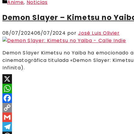
Categorías
Anime
,
Noticias
Compartir
Demon Slayer – Kimetsu no Yaib
08/07/2024
06/07/2024
por
José Luis Olivier
Demon Slayer Kimetsu no Yaiba ha emocionado a s
cinematográfica titulada «Demon Slayer: Kimetsu
Infinita).
X
WhatsApp
Facebook
Copy
Link
Gmail