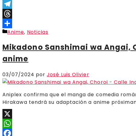
Link
Gmail
Telegram
Threads
Categorías
Anime
,
Noticias
Compartir
Mikadono Sanshimai wa Angai, C
anime
03/07/2024
por
José Luis Olivier
Aniplex confirma que el manga de comedia román
Hirakawa tendrá su adaptación a anime próxima
X
WhatsApp