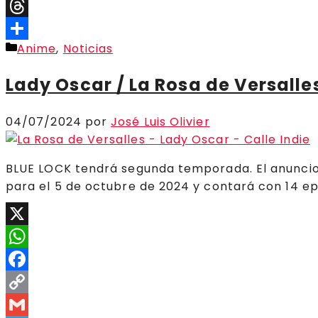
Telegram
Threads
Categorías
Anime
,
Noticias
Compartir
Lady Oscar / La Rosa de Versalle
04/07/2024
por
José Luis Olivier
BLUE LOCK tendrá segunda temporada. El anuncio se
para el 5 de octubre de 2024 y contará con 14 ep
X
WhatsApp
Facebook
Copy