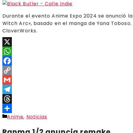
Durante el evento Anime Expo 2024 se anunció la
Witch Arc», basado en el manga de Yana Toboso.
CloverWorks.
X
WhatsApp
Facebook
Copy
Link
Gmail
Telegram
Threads
Categorías
Anime
,
Noticias
Compartir
Ranma 1/2 anuncia remake