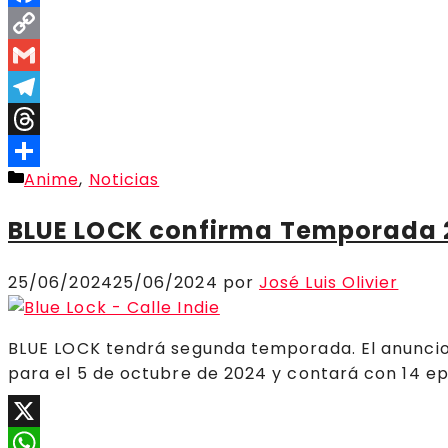
Facebook
Copy
Link
Gmail
Telegram
Threads
Categorías
Anime
,
Noticias
Compartir
BLUE LOCK confirma Temporada 2
25/06/2024
25/06/2024
por
José Luis Olivier
BLUE LOCK tendrá segunda temporada. El anuncio se
para el 5 de octubre de 2024 y contará con 14 ep
X