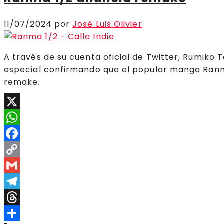
11/07/2024
por
José Luis Olivier
A través de su cuenta oficial de Twitter, Rumik
especial confirmando que el popular manga Ran
remake.
X
WhatsApp
Facebook
Copy
Link
Gmail
Telegram
Threads